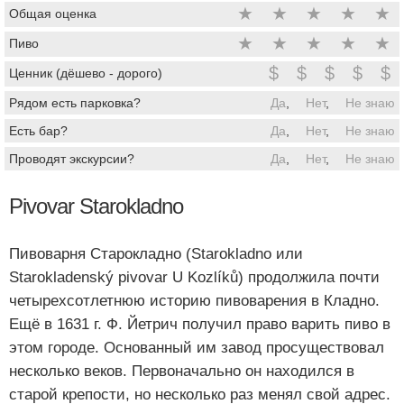
★
★
★
★
★
Общая оценка
★
★
★
★
★
Пиво
$
$
$
$
$
Ценник (дёшево - дорого)
Рядом есть парковка?
Да
,
Нет
,
Не знаю
Есть бар?
Да
,
Нет
,
Не знаю
Проводят экскурсии?
Да
,
Нет
,
Не знаю
Pivovar Starokladno
Пивоварня Старокладно (Starokladno или
Starokladenský pivovar U Kozlíků) продолжила почти
четырехсотлетнюю историю пивоварения в Кладно.
Ещё в 1631 г. Ф. Йетрич получил право варить пиво в
этом городе. Основанный им завод просуществовал
несколько веков. Первоначально он находился в
старой крепости, но несколько раз менял свой адрес.