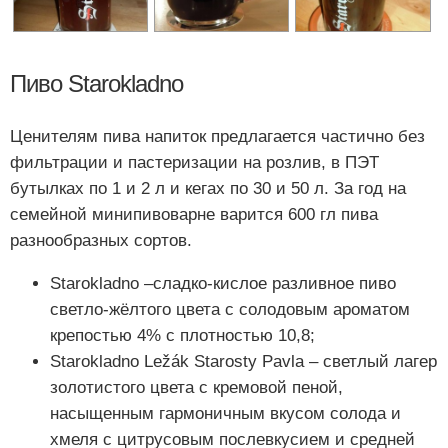
Пиво Starokladno
Ценителям пива напиток предлагается частично без
фильтрации и пастеризации на розлив, в ПЭТ
бутылках по 1 и 2 л и кегах по 30 и 50 л. За год на
семейной минипивоварне варится 600 гл пива
разнообразных сортов.
Starokladno –сладко-кислое разливное пиво
светло-жёлтого цвета с солодовым ароматом
крепостью 4% с плотностью 10,8;
Starokladno Ležák Starosty Pavla – светлый лагер
золотистого цвета с кремовой пеной,
насыщенным гармоничным вкусом солода и
хмеля с цитрусовым послевкусием и средней