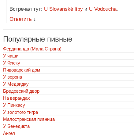
Встречал тут:
U Slovanské lípy
и
U Vodoucha
.
Ответить
↓
Популярные пивные
Фердинанда (Мала Страна)
У чаши
У Флеку
Пивоварский дом
У ворона
У Медвидку
Бредовский двор
На верандах
У Пинкасу
У золотого тигра
Малостранская пивница
У Бенедикта
Ангел