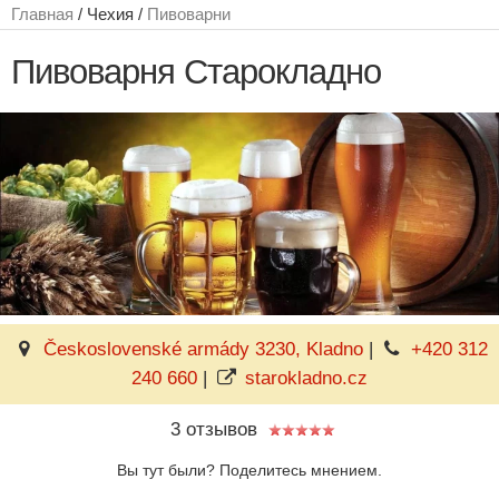
Главная
/ Чехия /
Пивоварни
Пивоварня Старокладно
Československé armády 3230, Kladno
|
+420 312
240 660
|
starokladno.cz
3 отзывов
Вы тут были? Поделитесь мнением.