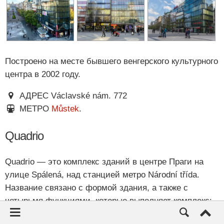
Построено на месте бывшего венгерского культурного
центра в 2002 году.
АДРЕС Václavské nám. 772
МЕТРО
Můstek
.
Quadrio
Quadrio — это комплекс зданий в центре Праги на
улице Spálená, над станцией метро Národní třída.
Название связано с формой здания, а также с
четырьмя функциями, которые выполняет комплекс:
торговля, работа, жилье и отдых.