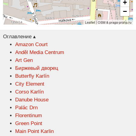
+
−
Leaflet | OSM & praga-praha.ru
Оглавление ▴
Amazon Court
Anděl Media Centrum
Art Gen
Биржевый дворец
Butterfly Karlín
City Element
Corso Karlín
Danube House
Palác Drn
Florentinum
Green Point
Main Point Karlin