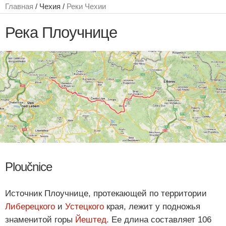
Главная
/ Чехия /
Реки Чехии
Река Плоучнице
Ploučnice
Источник Плоучнице, протекающей по территории
Либерецкого
и
Устецкого
края, лежит у подножья
знаменитой горы
Йештед
. Ее длина составляет 106