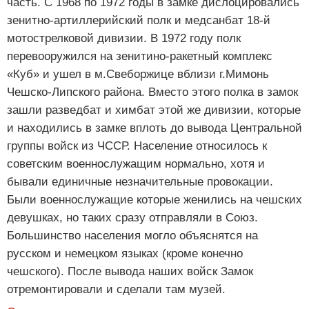
часть. С 1968 по 1972 годы в замке дислоцировались
зенитно-артиллерийский полк и медсанбат 18-й
мотострелковой дивизии. В 1972 году полк
перевооружился на зенитино-ракетный комплекс
«Куб» и ушел в м.Свеборжице вблизи г.Мимонь
Чешско-Липского района. Вместо этого полка в замок
зашли разведбат и химбат этой же дивизии, которые
и находились в замке вплоть до вывода Центральной
группы войск из ЧССР. Население относилось к
советским военнослужащим нормально, хотя и
бывали единичные незначительные провокации.
Были военнослужащие которые женились на чешских
девушках, но таких сразу отправляли в Союз.
Большинство населения могло объяснятся на
русском и немецком языках (кроме конечно
чешского). После вывода наших войск Замок
отремонтировали и сделали там музей.