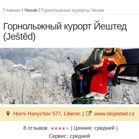
Главная
/ Чехия /
Горнолыжные курорты Чехии
Горнолыжный курорт Йештед
(Ještěd)
Horní Hanychov 577, Liberec
|
www.skijested.cz
8 отзывов
|
Ценник: средний
|
Сервис: средний