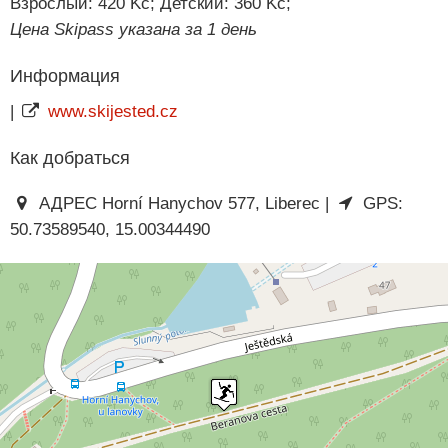
Взрослый: 420 Kč; Детский: 360 Kč;
Цена Skipass указана за 1 день
Информация
|
www.skijested.cz
Как добраться
АДРЕС Horní Hanychov 577, Liberec |
GPS:
50.73589540, 15.00344490