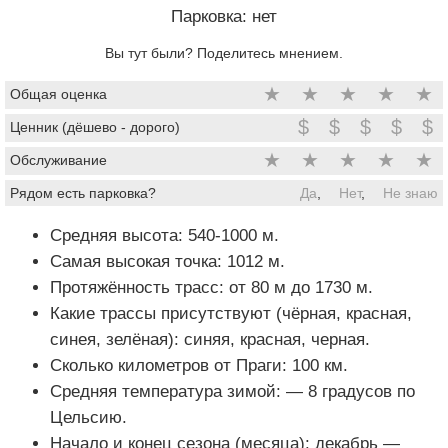
Парковка: нет
Вы тут были? Поделитесь мнением.
★
★
★
★
★
Общая оценка
$
$
$
$
$
Ценник (дёшево - дорого)
★
★
★
★
★
Обслуживание
Рядом есть парковка?
Да
,
Нет
,
Не знаю
Средняя высота: 540-1000 м.
Самая высокая точка: 1012 м.
Протяжённость трасс: от 80 м до 1730 м.
Какие трассы присутствуют (чёрная, красная,
синея, зелёная): синяя, красная, черная.
Сколько километров от Праги: 100 км.
Средняя температура зимой: — 8 градусов по
Цельсию.
Начало и конец сезона (месяца): декабрь —