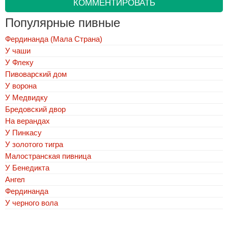
КОММЕНТИРОВАТЬ
Популярные пивные
Фердинанда (Мала Страна)
У чаши
У Флеку
Пивоварский дом
У ворона
У Медвидку
Бредовский двор
На верандах
У Пинкасу
У золотого тигра
Малостранская пивница
У Бенедикта
Ангел
Фердинанда
У черного вола