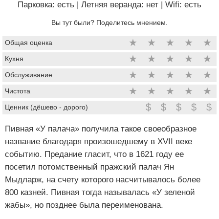
Парковка: есть
|
Летняя веранда: нет
|
Wifi: есть
Вы тут были? Поделитесь мнением.
★
★
★
★
★
Общая оценка
★
★
★
★
★
Кухня
★
★
★
★
★
Обслуживание
★
★
★
★
★
Чистота
$
$
$
$
$
Ценник (дёшево - дорого)
Пивная «У палача» получила такое своеобразное
название благодаря произошедшему в XVII веке
событию. Предание гласит, что в 1621 году ее
посетил потомственный пражский палач Ян
Мыдларж, на счету которого насчитывалось более
800 казней. Пивная тогда называлась «У зеленой
жабы», но позднее была переименована.