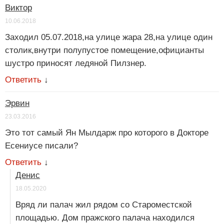
Виктор
10.06.2018
Заходил 05.07.2018,на улице жара 28,на улице один
столик,внутри полупустое помещение,официанты
шустро приносят ледяной Пилзнер.
Ответить
↓
Эрвин
23.03.2016
Это тот самый Ян Мылдарж про которого в Докторе
Есениусе писали?
Ответить
↓
Денис
18.05.2020
Вряд ли палач жил рядом со Староместской
площадью. Дом пражского палача находился