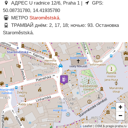
АДРЕС U radnice 12/6, Praha 1 |
GPS:
50.08731780, 14.41935780
МЕТРО
Staroměstská
.
ТРАМВАЙ днём: 2, 17, 18; ночью: 93. Остановка
Staroměstská.
+
−
Leaflet | OSM & praga-praha.ru