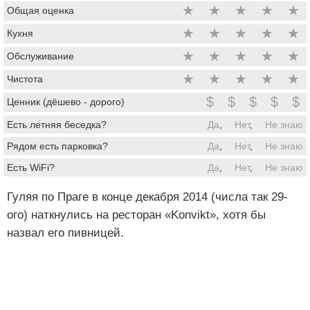
★
★
★
★
★
Общая оценка
★
★
★
★
★
Кухня
★
★
★
★
★
Обслуживание
★
★
★
★
★
Чистота
$
$
$
$
$
Ценник (дёшево - дорого)
Есть летняя беседка?
Да
,
Нет
,
Не знаю
Рядом есть парковка?
Да
,
Нет
,
Не знаю
Есть WiFi?
Да
,
Нет
,
Не знаю
Гуляя по Праге в конце декабря 2014 (числа так 29-
ого) наткнулись на ресторан «Konvikt», хотя бы
назвал его пивницей.