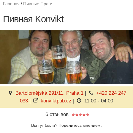
Главная
/
Пивные Праги
Пивная Konvikt
Bartolomějská 291/11, Praha 1
|
+420 224 247
033
|
konviktpub.cz
|
11:00 - 04:00
6 отзывов
Вы тут были? Поделитесь мнением.