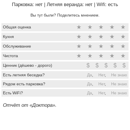
Парковка: нет
|
Летняя веранда: нет
|
Wifi: есть
Вы тут были? Поделитесь мнением.
★
★
★
★
★
Общая оценка
★
★
★
★
★
Кухня
★
★
★
★
★
Обслуживание
★
★
★
★
★
Чистота
$
$
$
$
$
Ценник (дёшево - дорого)
Есть летняя беседка?
Да
,
Нет
,
Не знаю
Рядом есть парковка?
Да
,
Нет
,
Не знаю
Есть WiFi?
Да
,
Нет
,
Не знаю
Отчёт от «Доктора».