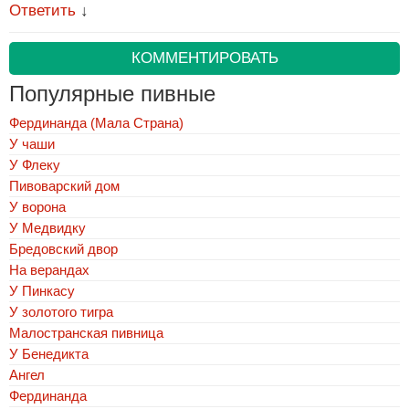
Ответить
↓
КОММЕНТИРОВАТЬ
Популярные пивные
Фердинанда (Мала Страна)
У чаши
У Флеку
Пивоварский дом
У ворона
У Медвидку
Бредовский двор
На верандах
У Пинкасу
У золотого тигра
Малостранская пивница
У Бенедикта
Ангел
Фердинанда