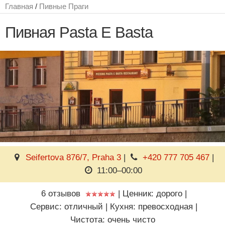
Главная
/
Пивные Праги
Пивная Pasta E Basta
Seifertova 876/7, Praha 3
|
+420 777 705 467
|
11:00–00:00
6 отзывов
|
Ценник: дорого
|
Сервис: отличный
|
Кухня: превосходная
|
Чистота: очень чисто