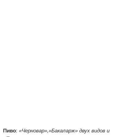
Пиво
:
«Черновар»,»Бакаларж» двух видов и