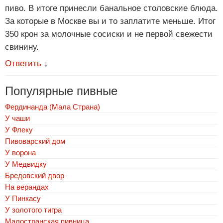
пиво. В итоге принесли банальное столовские блюда.
За которые в Москве вы и то заплатите меньше. Итог
350 крон за молочные сосиски и не первой свежести
свинину.
Ответить
↓
Популярные пивные
Фердинанда (Мала Страна)
У чаши
У Флеку
Пивоварский дом
У ворона
У Медвидку
Бредовский двор
На верандах
У Пинкасу
У золотого тигра
Малостранская пивница