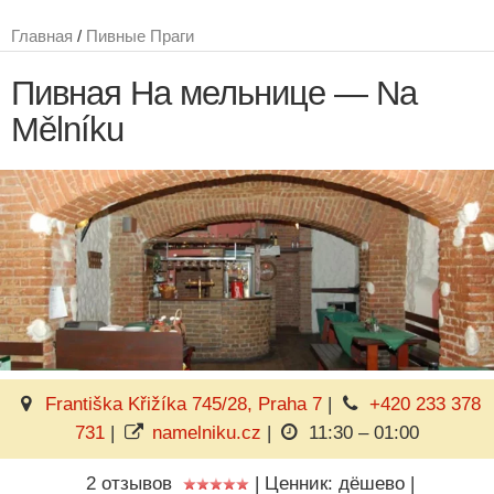
Главная
/
Пивные Праги
Пивная На мельнице — Na
Mělníku
Františka Křižíka 745/28, Praha 7
|
+420 233 378
731
|
namelniku.cz
|
11:30 – 01:00
2 отзывов
|
Ценник: дёшево
|