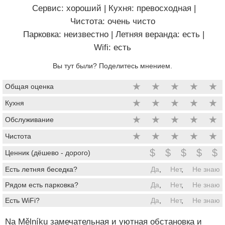
Сервис: хороший
|
Кухня: превосходная
|
Чистота: очень чисто
Парковка: неизвестно
|
Летняя веранда: есть
|
Wifi: есть
Вы тут были? Поделитесь мнением.
★
★
★
★
★
Общая оценка
★
★
★
★
★
Кухня
★
★
★
★
★
Обслуживание
★
★
★
★
★
Чистота
$
$
$
$
$
Ценник (дёшево - дорого)
Есть летняя беседка?
Да
,
Нет
,
Не знаю
Рядом есть парковка?
Да
,
Нет
,
Не знаю
Есть WiFi?
Да
,
Нет
,
Не знаю
Na Mělníku замечательная и уютная обстановка и