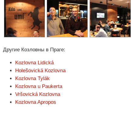
Другие Козловны в Праге:
Kozlovna Lidická
Holešovická Kozlovna
Kozlovna Tylák
Kozlovna u Paukerta
Vršovická Kozlovna
Kozlovna Apropos