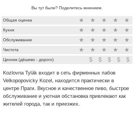
Вы тут были? Поделитесь мнением.
★
★
★
★
★
Общая оценка
★
★
★
★
★
Кухня
★
★
★
★
★
Обслуживание
★
★
★
★
★
Чистота
$
$
$
$
$
Ценник (дёшево - дорого)
Kozlovna Tylák входит в сеть фирменных пабов
Velkopopovicky Kozel, находится практически в
центре Праги. Вкусное и качественное пиво, быстрое
обслуживание и уютная обстановка привлекают как
жителей города, так и приезжих.