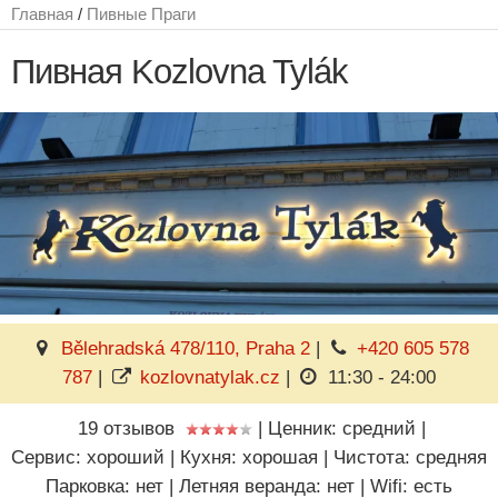
Главная
/
Пивные Праги
Пивная Kozlovna Tylák
Bělehradská 478/110, Praha 2
|
+420 605 578
787
|
kozlovnatylak.cz
|
11:30 - 24:00
19 отзывов
|
Ценник: средний
|
Сервис: хороший
|
Кухня: хорошая
|
Чистота: средняя
Парковка: нет
|
Летняя веранда: нет
|
Wifi: есть