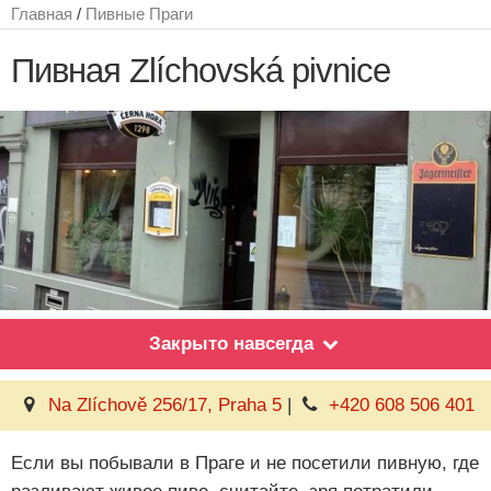
Главная
/
Пивные Праги
Пивная Zlíchovská pivnice
Закрыто навсегда
Na Zlíchově 256/17, Praha 5
|
+420 608 506 401
Если вы побывали в Праге и не посетили пивную, где