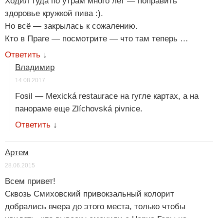
Ходил туда по утрам много лет — поправить
здоровье кружкой пива :).
Но всё — закрылась к сожалению.
Кто в Праге — посмотрите — что там теперь …
Ответить
↓
Владимир
14.08.2017
Fosil — Mexická restaurace на гугле картах, а на
панораме еще Zlíchovská pivnice.
Ответить
↓
Артем
28.06.2015
Всем привет!
Сквозь Смиховский привокзальный колорит
добрались вчера до этого места, только чтобы