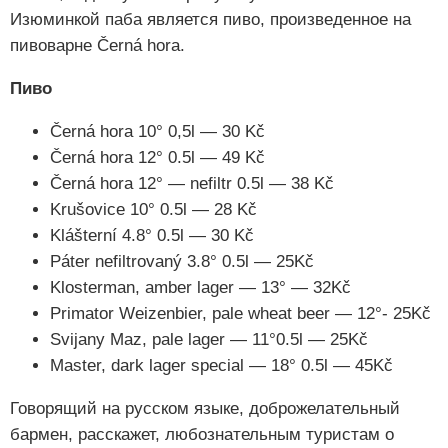
Изюминкой паба является пиво, произведенное на
пивоварне Černá hora.
Пиво
Černá hora 10° 0,5l — 30 Kč
Černá hora 12° 0.5l — 49 Kč
Černá hora 12° — nefiltr 0.5l — 38 Kč
Krušovice 10° 0.5l — 28 Kč
Klášterní 4.8° 0.5l — 30 Kč
Páter nefiltrovaný 3.8° 0.5l — 25Kč
Klosterman, amber lager — 13° — 32Kč
Primator Weizenbier, pale wheat beer — 12°- 25Kč
Svijany Maz, pale lager — 11°0.5l — 25Kč
Master, dark lager special — 18° 0.5l — 45Kč
Говорящий на русском языке, доброжелательный
бармен, расскажет, любознательным туристам о