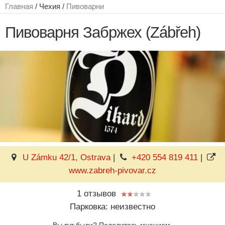
Главная
/ Чехия /
Пивоварни
Пивоварня Забржех (Zábřeh)
U Zámku 42/1, Ostrava
|
+420 554 819 411
|
www.zabreh-pivovar.cz
1 отзывов
Парковка: неизвестно
Вы тут были? Поделитесь мнением.