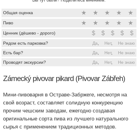
★
★
★
★
★
Общая оценка
★
★
★
★
★
Пиво
$
$
$
$
$
Ценник (дёшево - дорого)
Рядом есть парковка?
Да
,
Нет
,
Не знаю
Есть бар?
Да
,
Нет
,
Не знаю
Проводят экскурсии?
Да
,
Нет
,
Не знаю
Zámecký pivovar pikard (Pivovar Zábřeh)
Мини-пивоварня в Остраве-Забржеге, несмотря на
свой возраст, составляет солидную конкуренцию
прочим чешским заводам, ежегодно создавая
оригинальные сорта пива из лучшего натурального
сырья с применением традиционных методов.