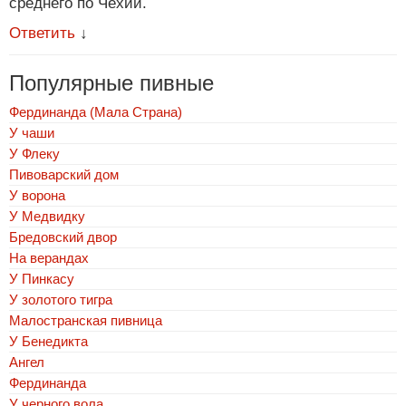
среднего по Чехии.
Ответить
↓
Популярные пивные
Фердинанда (Мала Страна)
У чаши
У Флеку
Пивоварский дом
У ворона
У Медвидку
Бредовский двор
На верандах
У Пинкасу
У золотого тигра
Малостранская пивница
У Бенедикта
Ангел
Фердинанда
У черного вола