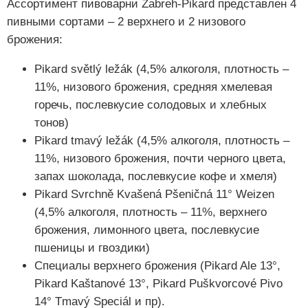
Ассортимент пивоварни Zabreh-Pikard представлен 4
пивными сортами – 2 верхнего и 2 низового
брожения:
Pikard světlý ležák (4,5% алкоголя, плотность –
11%, низового брожения, средняя хмелевая
горечь, послевкусие солодовых и хлебных
тонов)
Pikard tmavý ležák (4,5% алкоголя, плотность –
11%, низового брожения, почти черного цвета,
запах шоколада, послевкусие кофе и хмеля)
Pikard Svrchně Kvašená Pšeničná 11° Weizen
(4,5% алкоголя, плотность – 11%, верхнего
брожения, лимонного цвета, послевкусие
пшеницы и гвоздики)
Специалы верхнего брожения (Pikard Ale 13°,
Pikard Kaštanové 13°, Pikard Puškvorcové Pivo
14° Tmavý Speciál и пр).