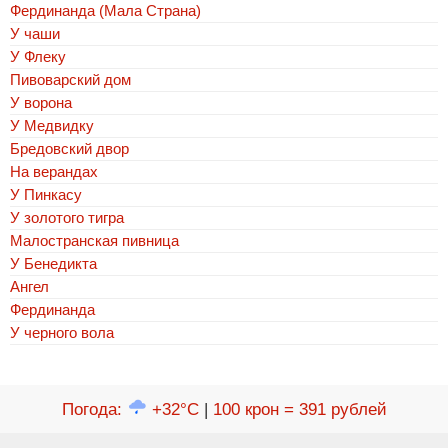
Фердинанда (Мала Страна)
У чаши
У Флеку
Пивоварский дом
У ворона
У Медвидку
Бредовский двор
На верандах
У Пинкасу
У золотого тигра
Малостранская пивница
У Бенедикта
Ангел
Фердинанда
У черного вола
Погода
:
+32°C
|
100 крон = 391 рублей