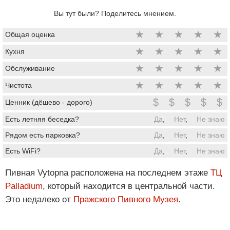
Вы тут были? Поделитесь мнением.
★
★
★
★
★
Общая оценка
★
★
★
★
★
Кухня
★
★
★
★
★
Обслуживание
★
★
★
★
★
Чистота
$
$
$
$
$
Ценник (дёшево - дорого)
Есть летняя беседка?
Да
,
Нет
,
Не знаю
Рядом есть парковка?
Да
,
Нет
,
Не знаю
Есть WiFi?
Да
,
Нет
,
Не знаю
Пивная Vytopna расположена на последнем этаже
ТЦ
Palladium
, который находится в центральной части.
Это недалеко от
Пражского Пивного Музея
.