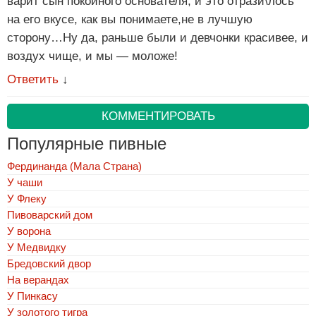
варит сын покойного основателя, и это отрази\лось
на его вкусе, как вы понимаете,не в лучшую
сторону…Ну да, раньше были и девчонки красивее, и
воздух чище, и мы — моложе!
Ответить
↓
КОММЕНТИРОВАТЬ
Популярные пивные
Фердинанда (Мала Страна)
У чаши
У Флеку
Пивоварский дом
У ворона
У Медвидку
Бредовский двор
На верандах
У Пинкасу
У золотого тигра