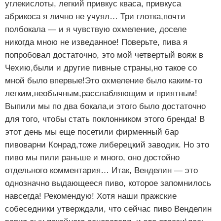
углекислоты, легкий привкус кваса, привкуса
абрикоса я лично не учуял… Три глотка,почти
полбокала — и я чувствую охмеление, доселе
никогда мною не изведанное! Поверьте, пива я
попробовал достаточно, это мой четвертый вояж в
Чехию,были и другие пивные страны,но такое со
мной было впервые!Это охмеление было каким-то
легким,необычным,расслабляющим и приятным!
Выпили мы по два бокала,и этого было достаточно
для того, чтобы стать поклонником этого бренда! В
этот день мы еще посетили фирменный бар
пивоварни Конрад,тоже либерецкий заводик. Но это
пиво мы пили раньше и много, оно достойно
отдельного комментария… Итак, Венделин — это
однозначно выдающееся пиво, которое запомнилось
навсегда! Рекомендую! Хотя наши пражские
собеседники утверждали, что сейчас пиво Венделин