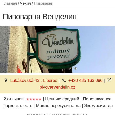
Главная
/ Чехия /
Пивоварни
Пивоварня Венделин
Lukášovská 43 , Liberec
|
+420 485 163 096
|
pivovarvendelin.cz
2 отзывов
|
Ценник: средний
|
Пиво: вкусное
Парковка: есть
|
Можно перекусить: да
|
Экскурсии: да
Вы тут были? Поделитесь мнением.