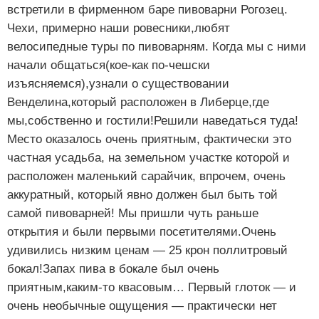
встретили в фирменном баре пивоварни Рогозец.
Чехи, примерно наши ровесники,любят
велосипедные туры по пивоварням. Когда мы с ними
начали общаться(кое-как по-чешски
изъясняемся),узнали о существовании
Венделина,который расположен в Либерце,где
мы,собственно и гостили!Решили наведаться туда!
Место оказалось очень приятным, фактически это
частная усадьба, на земельном участке которой и
расположен маленький сарайчик, впрочем, очень
аккуратный, который явно должен был быть той
самой пивоварней! Мы пришли чуть раньше
открытия и были первыми посетителями.Очень
удивились низким ценам — 25 крон поллитровый
бокал!Запах пива в бокале был очень
приятным,каким-то квасовым… Первый глоток — и
очень необычные ощущения — практически нет