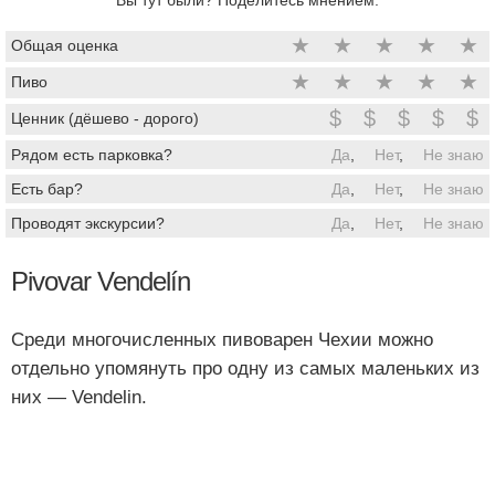
★
★
★
★
★
Общая оценка
★
★
★
★
★
Пиво
$
$
$
$
$
Ценник (дёшево - дорого)
Рядом есть парковка?
Да
,
Нет
,
Не знаю
Есть бар?
Да
,
Нет
,
Не знаю
Проводят экскурсии?
Да
,
Нет
,
Не знаю
Pivovar Vendelín
Среди многочисленных пивоварен Чехии можно
отдельно упомянуть про одну из самых маленьких из
них — Vendelin.