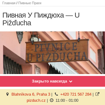
Главная
/
Пивные Праги
Пивная У Пиждюха — U
Pižďucha
Закрыто навсегда
Blahníkova 6, Praha 3
|
+420 721 567 284
|
pizduch.cz
|
11:00 - 01:00