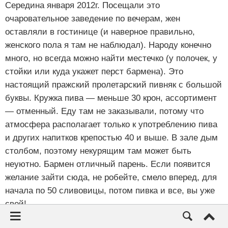
Середина января 2012г. Посещали это
очаровательное заведение по вечерам, жен
оставляли в гостинице (и наверное правильно,
женского пола я там не наблюдал). Народу конечно
много, но всегда можно найти местечко (у полочек, у
стойки или куда укажет перст бармена). Это
настоящий пражский пролетарский пивняк с большой
буквы. Кружка пива — меньше 30 крон, ассортимент
— отменный. Еду там не заказывали, потому что
атмосфера располагает только к употреблению пива
и других напитков крепостью 40 и выше. В зале дым
столбом, поэтому некурящим там может быть
неуютно. Бармен отличный парень. Если появится
желание зайти сюда, не робейте, смело вперед, для
начала по 50 сливовицы, потом пивка и все, вы уже
свой!
Очень жаль, что у нас нет таких заведений в