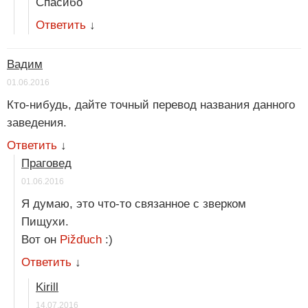
Спасибо
Ответить
↓
Вадим
01.06.2016
Кто-нибудь, дайте точный перевод названия данного
заведения.
Ответить
↓
Праговед
01.06.2016
Я думаю, это что-то связанное с зверком
Пищухи.
Вот он
Pižďuch
:)
Ответить
↓
Kirill
14.07.2016