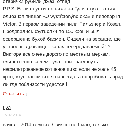
старички рубили джаз, отпад.
P.P.S. Если спустится ниже на Гуситскую, то там
одиозная пивная «U vystřelenýho oka» и пивоварня
Victor. В первом заведении пили Пильзнер и Козел.
Продавались футболки по 150 крон и был
совершенно бухой бармен. Сидели на веранде, где
устроены дровницы, запах непередаваемый! У
Виктора все очень дорого по местным меркам,
единственно за чем туда стоит заглянуть —
нефильтрованное копченое пиво если не жаль 45
крон, вкус запомнится навсегда, а попробовать вряд
ли где поблизости удастся !
Ответить
↓
Ilya
15.07.2014
в июле 2014 темного Свияны не было, только