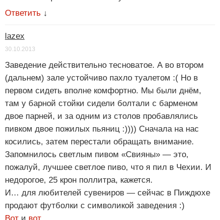
Ответить
↓
lazex
30.10.2013
Заведение действительно тесноватое. А во втором
(дальнем) зале устойчиво пахло туалетом :( Но в
первом сидеть вполне комфортно. Мы были днём,
там у барной стойки сидели болтали с барменом
двое парней, и за одним из столов пробавлялись
пивком двое пожилых пьяниц :)))) Сначала на нас
косились, затем перестали обращать внимание.
Запомнилось светлым пивом «Свияны» — это,
пожалуй, лучшее светлое пиво, что я пил в Чехии. И
недорогое, 25 крон поллитра, кажется.
И… для любителей сувениров — сейчас в Пиждюхе
продают футболки с символикой заведения :)
Вот
и
вот