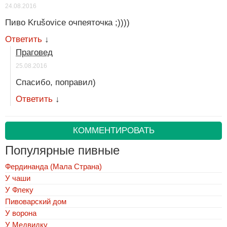
24.08.2016
Пиво Krušovice очпеяточка ;))))
Ответить
↓
Праговед
25.08.2016
Спасибо, поправил)
Ответить
↓
КОММЕНТИРОВАТЬ
Популярные пивные
Фердинанда (Мала Страна)
У чаши
У Флеку
Пивоварский дом
У ворона
У Медвидку