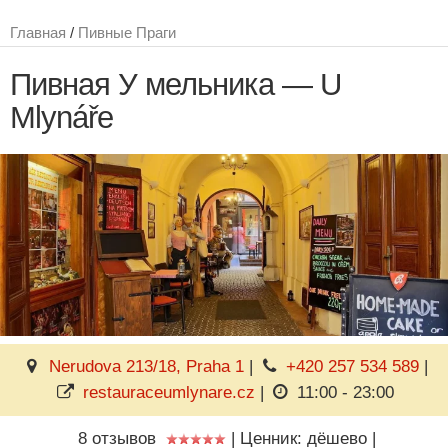
Главная
/
Пивные Праги
Пивная У мельника — U
Mlynáře
Nerudova 213/18, Praha 1
|
+420 257 534 589
|
restauraceumlynare.cz
|
11:00 - 23:00
8 отзывов
|
Ценник: дёшево
|