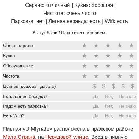
Сервис: отличный
|
Кухня: хорошая
|
Чистота: очень чисто
Парковка: нет
|
Летняя веранда: есть
|
Wifi: есть
Вы тут были? Поделитесь мнением.
★
★
★
★
★
Общая оценка
★
★
★
★
★
Кухня
★
★
★
★
★
Обслуживание
★
★
★
★
★
Чистота
$
$
$
$
$
Ценник (дёшево - дорого)
Есть летняя беседка?
Да
,
Нет
,
Не знаю
Рядом есть парковка?
Да
,
Нет
,
Не знаю
Есть WiFi?
Да
,
Нет
,
Не знаю
Пивная «U Mlynáře» расположена в пражском районе
Мала Страна
, на
Нерудовой улице
. Вход в пивную