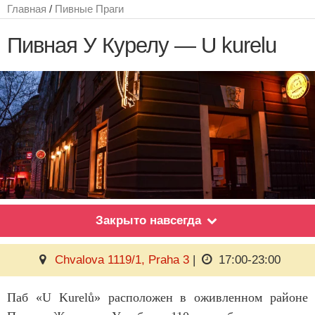
Главная
/
Пивные Праги
Пивная У Курелу — U kurelu
Закрыто навсегда
Chvalova 1119/1, Praha 3
|
17:00-23:00
Паб «U Kurelů» расположен в оживленном районе