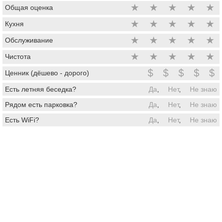
★
★
★
★
★
Общая оценка
★
★
★
★
★
Кухня
★
★
★
★
★
Обслуживание
★
★
★
★
★
Чистота
$
$
$
$
$
Ценник (дёшево - дорого)
Есть летняя беседка?
Да
,
Нет
,
Не знаю
Рядом есть парковка?
Да
,
Нет
,
Не знаю
Есть WiFi?
Да
,
Нет
,
Не знаю