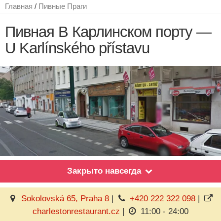
Главная
/
Пивные Праги
Пивная В Карлинском порту —
U Karlínského přístavu
Закрыто навсегда
Sokolovská 65, Praha 8
|
+420 222 322 098
|
charlestonrestaurant.cz
|
11:00 - 24:00