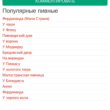
КОММЕНТИРОВАТЬ
Популярные пивные
Фердинанда (Мала Страна)
У чаши
У Флеку
Пивоварский дом
У ворона
У Медвидку
Бредовский двор
На верандах
У Пинкасу
У золотого тигра
Малостранская пивница
У Бенедикта
Ангел
Фердинанда
У черного вола