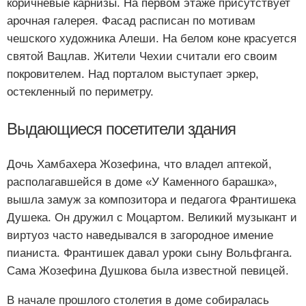
коричневые карнизы. На первом этаже присутствует
арочная галерея. Фасад расписан по мотивам
чешского художника Алеши. На белом коне красуется
святой Вацлав. Жители Чехии считали его своим
покровителем. Над порталом выступает эркер,
остекленный по периметру.
Выдающиеся посетители здания
Дочь Хамбахера Жозефина, что владел аптекой,
располагавшейся в доме «У Каменного барашка»,
вышла замуж за композитора и педагога Франтишека
Душека. Он дружил с Моцартом. Великий музыкант и
виртуоз часто наведывался в загородное имение
пианиста. Франтишек давал уроки сыну Вольфганга.
Сама Жозефина Душкова была известной певицей.
В начале прошлого столетия в доме собиралась