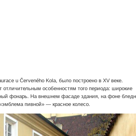
urace u Červeného Kola, было построено в XV веке.
т отличительным особенностям того периода: широкие
нный фонарь. На внешнем фасаде здания, на фоне бледн
 «эмблема пивной» — красное колесо.