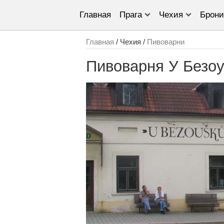
Главная
Прага
Чехия
Брони
Главная
/ Чехия /
Пивоварни
Пивоварня У Безо