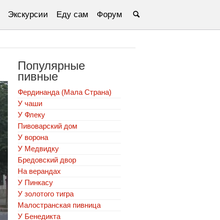
Экскурсии
Еду сам
Форум
Популярные
пивные
Фердинанда (Мала Страна)
У чаши
У Флеку
Пивоварский дом
У ворона
У Медвидку
Бредовский двор
На верандах
У Пинкасу
У золотого тигра
Малостранская пивница
У Бенедикта