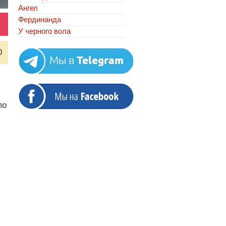
Ангел
Фердинанда
У черного вола
0
по