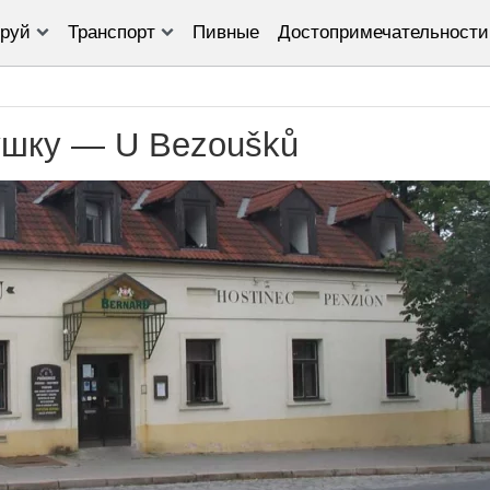
руй
Транспорт
Пивные
Достопримечательности
ушку — U Bezoušků