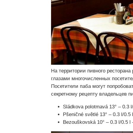
На территории пивного ресторана 
глазами многочисленных посетите
Посетители паба могут попробоват
секретному рецепту владельцев пи
Sládkova polotmavá 13° – 0.3 l
Pšeničné světlé 13° – 0.3 l/0.
Bezouškovská 10° – 0.3 l/0.5 l