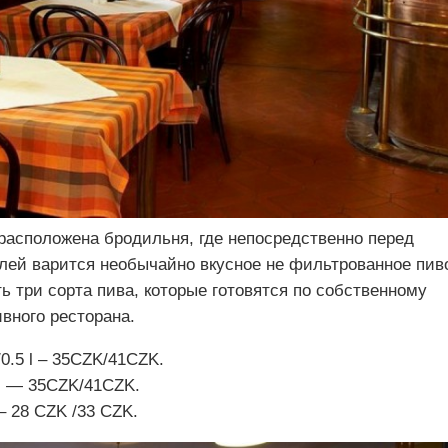
расположена бродильня, где непосредственно перед
лей варится необычайно вкусное не фильтрованное пив
ь три сорта пива, которые готовятся по собственному
вного ресторана.
/0.5 l – 35CZK/41CZK.
5 l — 35CZK/41CZK.
 – 28 CZK /33 CZK.