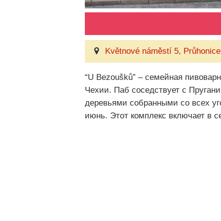
Květnové náměstí 5, Průhonice
“U Bezoušků” – семейная пивоварн
Чехии. Паб соседствует с Пруган
деревьями собранными со всех уго
июнь. Этот комплекс включает в с