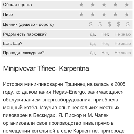
★
★
★
★
★
Общая оценка
★
★
★
★
★
Пиво
$
$
$
$
$
Ценник (дёшево - дорого)
Рядом есть парковка?
Да
,
Нет
,
Не знаю
Есть бар?
Да
,
Нет
,
Не знаю
Проводят экскурсии?
Да
,
Нет
,
Не знаю
Minipivovar Třinec- Karpentna
История мини-пивоварни Тршинец началась в 2005
году, когда компания Hegas-Energo, занимающаяся
обслуживанием энергооборудования, приобрела
мощный котёл. Изучив опыт нескольких местных
пивоварен в Бескидах, Я. Пискор и М. Чапек
организовали свое производство пива прямо в
помещении котельной в селе Карпентне, пригороде