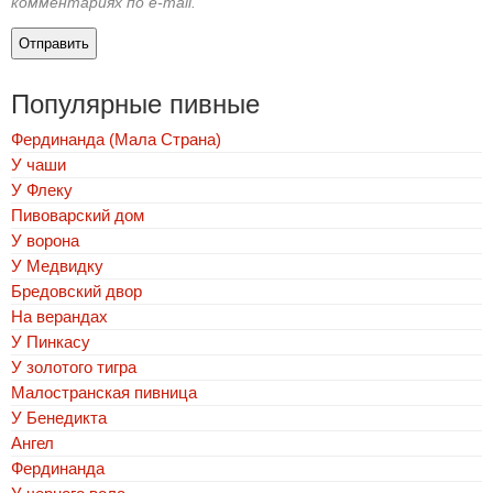
комментариях по e-mail.
Популярные пивные
Фердинанда (Мала Страна)
У чаши
У Флеку
Пивоварский дом
У ворона
У Медвидку
Бредовский двор
На верандах
У Пинкасу
У золотого тигра
Малостранская пивница
У Бенедикта
Ангел
Фердинанда