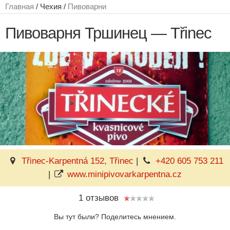
Главная
/ Чехия /
Пивоварни
Пивоварня Тршинец — Třinec
Třinec-Karpentná 152, Třinec
|
+420 605 753 211
|
www.minipivovarkarpentna.cz
1 отзывов
Вы тут были? Поделитесь мнением.