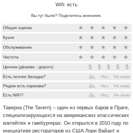
Wifi: есть
Вы тут были? Поделитесь мнением.
★
★
★
★
★
Общая оценка
★
★
★
★
★
Кухня
★
★
★
★
★
Обслуживание
★
★
★
★
★
Чистота
$
$
$
$
$
Ценник (дёшево - дорого)
Есть летняя беседка?
Да
,
Нет
,
Не знаю
Рядом есть парковка?
Да
,
Нет
,
Не знаю
Есть WiFi?
Да
,
Нет
,
Не знаю
Таверна (The Tavern) ‒ один из первых баров в Праге,
специализирующихся на американских классических
коктейлях и гамбургерах. Он открылся в 2010 году по
инициативе рестораторов из США Лори Вайант и