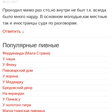
09.12.2017
Проходил мимо раз сто,но внутри не был т.к. всегда
было много нарду. В основном молодые,как местные
так и иностранцы судя по разговорам.
Ответить
↓
Популярные пивные
Фердинанда (Мала Страна)
У чаши
У Флеку
Пивоварский дом
У ворона
У Медвидку
Бредовский двор
На верандах
У Пинкасу
У золотого тигра
Малостранская пивница