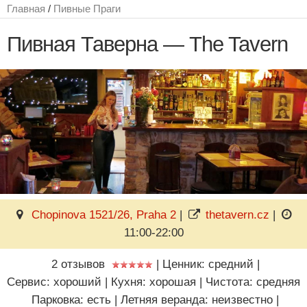
Главная
/
Пивные Праги
Пивная Таверна — The Tavern
Chopinova 1521/26, Praha 2
|
thetavern.cz
|
11:00-22:00
2 отзывов
|
Ценник: средний
|
Сервис: хороший
|
Кухня: хорошая
|
Чистота: средняя
Парковка: есть
|
Летняя веранда: неизвестно
|