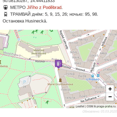
50.08130287, 14.44411833
МЕТРО
Jiřího z Poděbrad
.
ТРАМВАЙ днём: 5, 9, 15, 26; ночью: 95, 98.
Остановка Husinecká.
+
−
Leaflet | OSM & praga-praha.ru
Обновлено: 05.03.2020