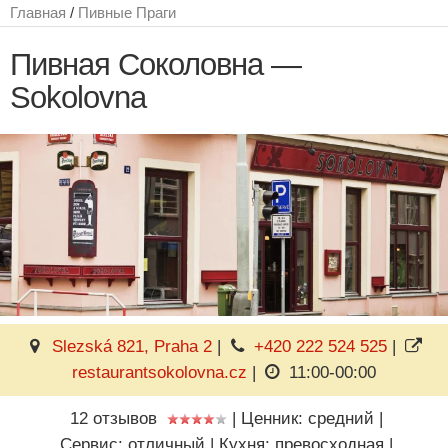
Главная
/
Пивные Праги
Пивная Соколовна —
Sokolovna
Slezská 821, Praha 2
|
+420 222 524 525
|
restaurantsokolovna.cz
|
11:00-00:00
12 отзывов
|
Ценник: средний
|
Сервис: отличный
|
Кухня: превосходная
|