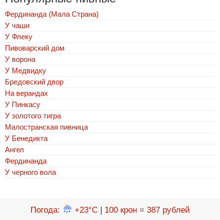
Фердинанда (Мала Страна)
У чаши
У Флеку
Пивоварский дом
У ворона
У Медвидку
Бредовский двор
На верандах
У Пинкасу
У золотого тигра
Малостранская пивница
У Бенедикта
Ангел
Фердинанда
У черного вола
Погода
:
+23°C
|
100 крон = 387 рублей