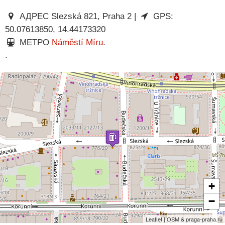
АДРЕС Slezská 821, Praha 2 |
GPS:
50.07613850, 14.44173320
МЕТРО
Náměstí Míru
.
.
+
−
Leaflet | OSM & praga-praha.ru