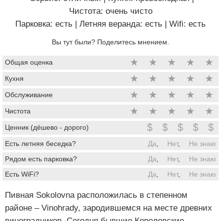
Чистота: очень чисто
Парковка: есть
|
Летняя веранда: есть
|
Wifi: есть
Вы тут были? Поделитесь мнением.
★
★
★
★
★
Общая оценка
★
★
★
★
★
Кухня
★
★
★
★
★
Обслуживание
★
★
★
★
★
Чистота
$
$
$
$
$
Ценник (дёшево - дорого)
Есть летняя беседка?
Да
,
Нет
,
Не знаю
Рядом есть парковка?
Да
,
Нет
,
Не знаю
Есть WiFi?
Да
,
Нет
,
Не знаю
Пивная Sokolovna расположилась в степенном
районе – Vinohrady, зародившемся на месте древних
виноградников. Сегодня бывшие Королевские