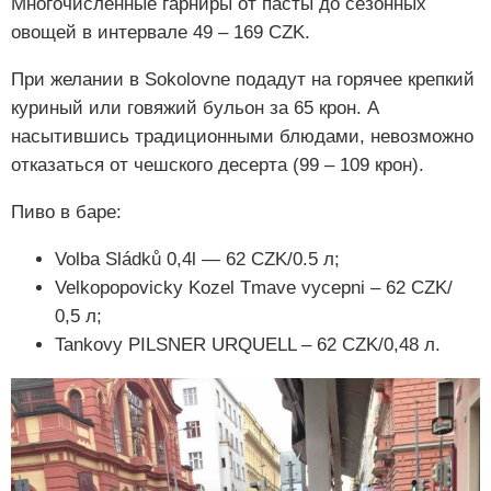
Многочисленные гарниры от пасты до сезонных
овощей в интервале 49 – 169 CZK.
При желании в Sokolovne подадут на горячее крепкий
куриный или говяжий бульон за 65 крон. А
насытившись традиционными блюдами, невозможно
отказаться от чешского десерта (99 – 109 крон).
Пиво в баре:
Volba Sládků 0,4l — 62 CZK/0.5 л;
Velkopopovicky Kozel Tmave vycepni – 62 CZK/
0,5 л;
Tankovy PILSNER URQUELL – 62 CZK/0,48 л.