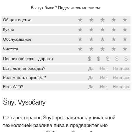
Вы тут были? Поделитесь мнением.
★
★
★
★
★
Общая оценка
★
★
★
★
★
Кухня
★
★
★
★
★
Обслуживание
★
★
★
★
★
Чистота
$
$
$
$
$
Ценник (дёшево - дорого)
Есть летняя беседка?
Да
,
Нет
,
Не знаю
Рядом есть парковка?
Да
,
Нет
,
Не знаю
Есть WiFi?
Да
,
Нет
,
Не знаю
Šnyt Vysočany
Сеть ресторанов Šnyt прославилась уникальной
технологией разлива пива в предварительно