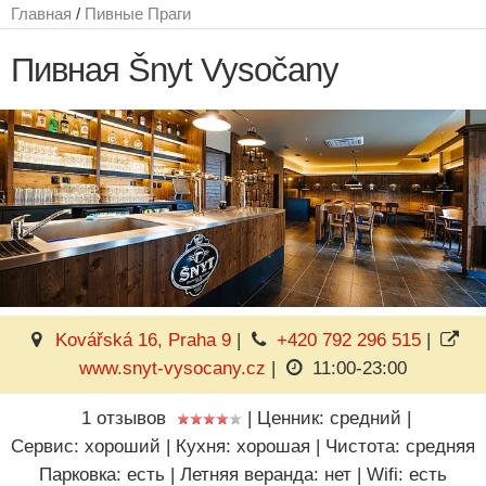
Главная
/
Пивные Праги
Пивная Šnyt Vysočany
Kovářská 16, Praha 9
|
+420 792 296 515
|
www.snyt-vysocany.cz
|
11:00-23:00
1 отзывов
|
Ценник: средний
|
Сервис: хороший
|
Кухня: хорошая
|
Чистота: средняя
Парковка: есть
|
Летняя веранда: нет
|
Wifi: есть