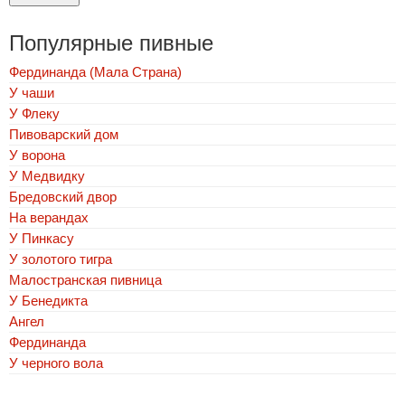
Популярные пивные
Фердинанда (Мала Страна)
У чаши
У Флеку
Пивоварский дом
У ворона
У Медвидку
Бредовский двор
На верандах
У Пинкасу
У золотого тигра
Малостранская пивница
У Бенедикта
Ангел
Фердинанда
У черного вола