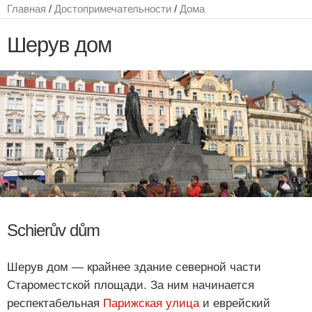
Главная
/
Достопримечательности
/
Дома
Шерув дом
Schierův dům
Шерув дом — крайнее здание северной части
Староместской площади. За ним начинается
респектабельная
Парижская улица
и еврейский