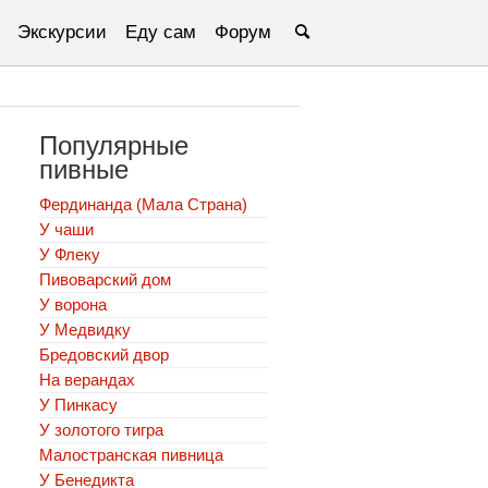
Экскурсии
Еду сам
Форум
Популярные
пивные
Фердинанда (Мала Страна)
У чаши
У Флеку
Пивоварский дом
У ворона
У Медвидку
Бредовский двор
На верандах
У Пинкасу
У золотого тигра
Малостранская пивница
У Бенедикта