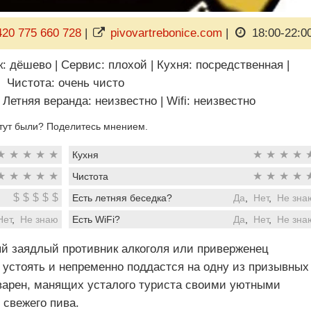
420 775 660 728
|
pivovartrebonice.com
|
18:00-22:0
к: дёшево
|
Сервис: плохой
|
Кухня: посредственная
|
Чистота: очень чисто
Летняя веранда: неизвестно
|
Wifi: неизвестно
тут были? Поделитесь мнением.
★
★
★
★
★
★
★
★
★
Кухня
★
★
★
★
★
★
★
★
★
Чистота
$
$
$
$
$
Есть летняя беседка?
Да
,
Нет
,
Не зна
Нет
,
Не знаю
Есть WiFi?
Да
,
Нет
,
Не зна
й заядлый противник алкоголя или приверженец
 устоять и непременно поддастся на одну из призывных
варен, манящих усталого туриста своими уютными
свежего пива.