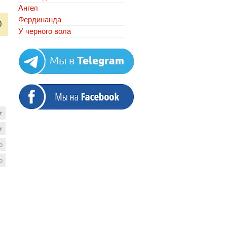
Ангел
Фердинанда
0
У черного вола
★
★
ю
ю