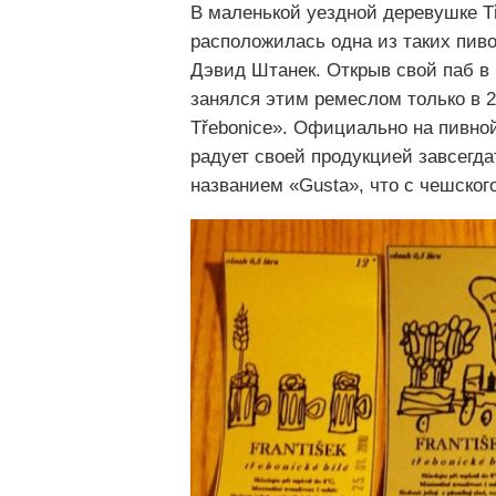
В маленькой уездной деревушке Tř
расположилась одна из таких пив
Дэвид Штанек. Открыв свой паб в 
занялся этим ремеслом только в 20
Třebonice». Официально на пивной
радует своей продукцией завсегда
названием «Gusta», что с чешског