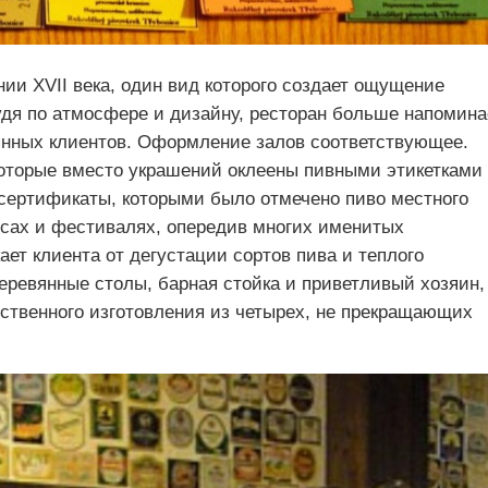
ии XVII века, один вид которого создает ощущение
удя по атмосфере и дизайну, ресторан больше напомина
оянных клиентов. Оформление залов соответствующее.
оторые вместо украшений оклеены пивными этикетками
 сертификаты, которыми было отмечено пиво местного
рсах и фестивалях, опередив многих именитых
ает клиента от дегустации сортов пива и теплого
ревянные столы, барная стойка и приветливый хозяин,
бственного изготовления из четырех, не прекращающих