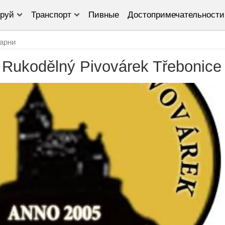
руй
Транспорт
Пивные
Достопримечательности
арни
Rukodělný Pivovárek Třebonice