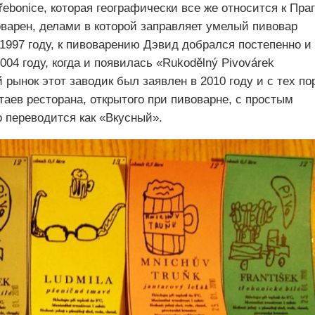
ebonice, которая географически все же относится к Праг
оварен, делами в которой заправляет умелый пивовар
1997 году, к пивоварению Дэвид добрался постепенно и
04 году, когда и появилась «Rukodělný Pivovárek
 рынок этот заводик был заявлен в 2010 году и с тех по
таев ресторана, открытого при пивоварне, с простым
о переводится как «Вкусный».