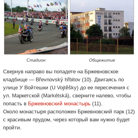
Стадион
Общежитие
Свернув направо вы попадете на Бржевновское
кладбище — Břevnovský hřbitov (10). Двигаясь по
улице У Войтешки (U Vojtěšky) до ее пересечения с
ул. Маркетской (Markétská), сверните налево, чтобы
попасть в
Бржевновский монастырь
(11).
Около монастыря расположен Бржевновский парк (12)
с красивым прудом, через который вам нужно будет
пройти.