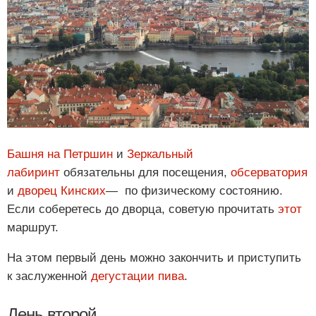
Башня на Петршин
и
Зеркальный
лабиринт
обязательны для посещения,
обсерватория
и
дворец Кинских
— по физическому состоянию.
Если соберетесь до дворца, советую прочитать
этот
маршрут.
На этом первый день можно закончить и приступить
к заслуженной
дегустации пива
.
День второй