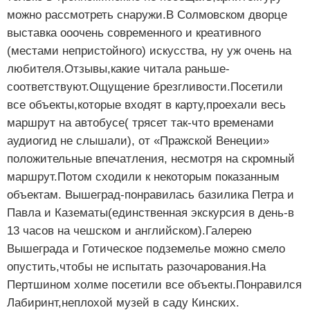
можно рассмотреть снаружи.В Солмовском дворце
выставка ооочень современного и креативного
(местами непристойного) искусства, ну уж очень на
любителя.Отзывы,какие читала раньше-
соответствуют.Ощущение брезгливости.Посетили
все объекты,которые входят в карту,проехали весь
маршрут на автобусе( трясет так-что временами
аудиогид не слышали), от «Пражской Венеции»
положительные впечатления, несмотря на скромный
маршрут.Потом сходили к некоторым показанным
объектам. Вышеград-понравилась базилика Петра и
Павла и Казематы(единственная экскурсия в день-в
13 часов на чешском и английском).Галерею
Вышеграда и Готическое подземелье можно смело
опустить,чтобы не испытать разочарования.На
Пертшином холме посетили все объекты.Понравился
Лабиринт,неплохой музей в саду Кинских.