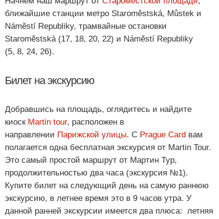
Начнём наш маршрут от
Староместской площади
,
ближайшие станции метро Staroměstská, Můstek и
Náměstí Republiky, трамвайные остановки
Staroměstská (17, 18, 20, 22) и Náměstí Republiky
(5, 8, 24, 26).
Билет на экскурсию
Добравшись на площадь, оглядитесь и найдите
киоск
Martin tour
, расположен в
направлении
Парижской улицы
. С
Prague Card
вам
полагается одна бесплатная экскурсия от Martin Tour.
Это самый простой маршрут от Мартин Тур,
продолжительностью два часа (экскурсия №1).
Купите билет на следующий день на самую раннюю
экскурсию, в летнее время это в 9 часов утра. У
данной ранней экскурсии имеется два плюса: летняя