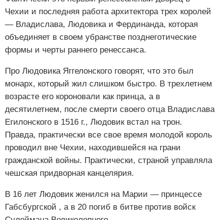
Чехии и последняя работа архитектора трех королей
— Владислава, Людовика и Фердинанда, которая
объединяет в своем убранстве позднеготические
формы и черты раннего ренессанса.
Про Людовика Яггелонского говорят, что это был
монарх, который жил слишком быстро. В трехлетнем
возрасте его короновали как принца, а в
десятилетнем, после смерти своего отца Владислава
Егилонского в 1516 г., Людовик встал на трон.
Правда, практически все свое время молодой король
проводил вне Чехии, находившейся на грани
гражданской войны. Практически, страной управляла
чешская придворная канцелярия.
В 16 лет Людовик женился на Марии — принцессе
Габсбургской , а в 20 погиб в битве против войск
Сулеймана Великолепного.