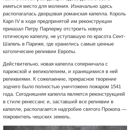
иметься место для моления. Изначально здесь
располагалась дворцовая романская капелла. Король
Карл IV в ходе предпринятой им реконструкции
приказал Петру Парлержу отстроить новую
готическую капеллу, не уступавшую по красота Сент-
Шапель в Париже, где хранились самые ценные
католические реликвии Европы.
Действительно, новая капелла соперничала с
парижской и великолепием, и хранящимися в ней
реликвиями. К сожелаению, прекрасное творение
зодчего было полностью уничтожено пожаром 1541
года. Сегодняшняя капелла является реконструкцией
в стиле ренессанс и, заставший все реликвии в
капелле, располагается надгробие святого Прокопа —
покровитель чешских земель.