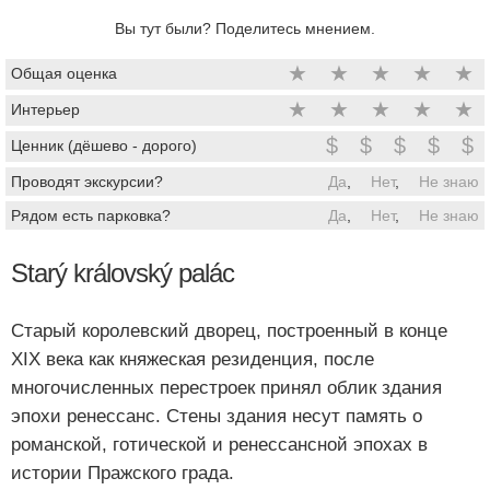
Вы тут были? Поделитесь мнением.
★
★
★
★
★
Общая оценка
★
★
★
★
★
Интерьер
$
$
$
$
$
Ценник (дёшево - дорого)
Проводят экскурсии?
Да
,
Нет
,
Не знаю
Рядом есть парковка?
Да
,
Нет
,
Не знаю
Starý královský palác
Старый королевский дворец, построенный в конце
XIX века как княжеская резиденция, после
многочисленных перестроек принял облик здания
эпохи ренессанс. Стены здания несут память о
романской, готической и ренессансной эпохах в
истории Пражского града.