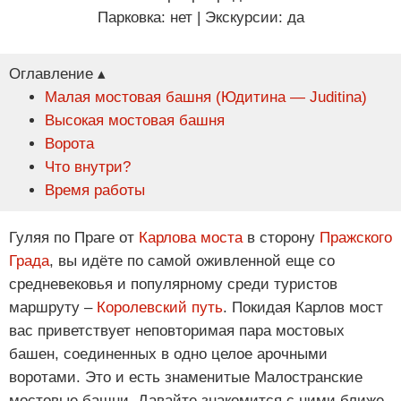
Парковка: нет
|
Экскурсии: да
Оглавление ▴
Малая мостовая башня (Юдитина — Juditina)
Высокая мостовая башня
Ворота
Что внутри?
Время работы
Гуляя по Праге от
Карлова моста
в сторону
Пражского
Града
, вы идёте по самой оживленной еще со
средневековья и популярному среди туристов
маршруту –
Королевский путь
. Покидая Карлов мост
вас приветствует неповторимая пара мостовых
башен, соединенных в одно целое арочными
воротами. Это и есть знаменитые Малостранские
мостовые башни. Давайте знакомится с ними ближе.