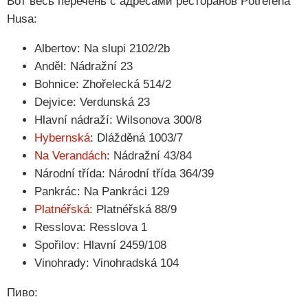
Вот весь перечень с адресами ресторанов Potrefená
Husa:
Albertov: Na slupi 2102/2b
Anděl: Nádražní 23
Bohnice: Zhořelecká 514/2
Dejvice: Verdunská 23
Hlavní nádraží: Wilsonova 300/8
Hybernská
: Dlážděná 1003/7
Na Verandách
: Nádražní 43/84
Národní třída: Národní třída 364/39
Pankrác: Na Pankráci 129
Platnéřská
: Platnéřská 88/9
Resslova: Resslova 1
Spořilov: Hlavní 2459/108
Vinohrady: Vinohradská 104
Пиво: