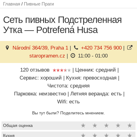
Главная
/
Пивные Праги
Сеть пивных Подстреленная
Утка — Potrefená Husa
Národní 364/39, Praha 1
|
+420 734 756 900
|
staropramen.cz
|
11:00 - 01:00
120 отзывов
|
Ценник: средний
|
Сервис: хороший
|
Кухня: превосходная
|
Чистота: средняя
Парковка: неизвестно
|
Летняя веранда: есть
|
Wifi: есть
Вы тут были? Поделитесь мнением.
★
★
★
★
★
Общая оценка
★
★
★
★
★
Кухня