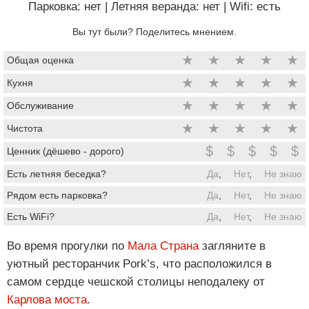
Парковка: нет
|
Летняя веранда: нет
|
Wifi: есть
Вы тут были? Поделитесь мнением.
★
★
★
★
★
Общая оценка
★
★
★
★
★
Кухня
★
★
★
★
★
Обслуживание
★
★
★
★
★
Чистота
$
$
$
$
$
Ценник (дёшево - дорого)
Есть летняя беседка?
Да
,
Нет
,
Не знаю
Рядом есть парковка?
Да
,
Нет
,
Не знаю
Есть WiFi?
Да
,
Нет
,
Не знаю
Во время прогулки по
Мала Страна
загляните в
уютный ресторанчик Pork’s, что расположился в
самом сердце чешской столицы неподалеку от
Карлова моста
.