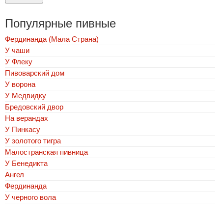
Популярные пивные
Фердинанда (Мала Страна)
У чаши
У Флеку
Пивоварский дом
У ворона
У Медвидку
Бредовский двор
На верандах
У Пинкасу
У золотого тигра
Малостранская пивница
У Бенедикта
Ангел
Фердинанда
У черного вола