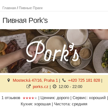
Главная
/
Пивные Праги
Пивная Pork’s
Mostecká 47/16, Praha 1
|
+420 725 181 828
|
porks.cz
|
12:00 - 22:00
1 отзывов
|
Ценник: дорого
|
Сервис: хороший
|
Кухня: хорошая
|
Чистота: средняя