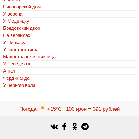
Пивоварский дом
У ворона
У Медвидку
Бредовский двор
На верандах
У Пинкасу
У золотого тигра
Малостранская пивница
У Бенедикта
Ангел
Фердинанда
У черного вола
Погода
:
+15°C
|
100 крон = 391 рублей