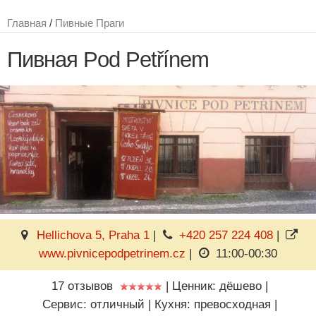
Главная
/
Пивные Праги
Пивная Pod Petřínem
Hellichova 5, Praha 1
|
+420 257 224 408
|
www.pivnicepodpetrinem.cz
|
11:00-00:30
17 отзывов
|
Ценник: дёшево
|
Сервис: отличный
|
Кухня: превосходная
|