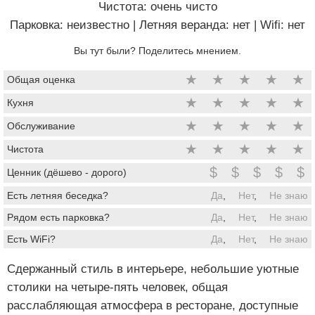
Чистота: очень чисто
Парковка: неизвестно
|
Летняя веранда: нет
|
Wifi: нет
Вы тут были? Поделитесь мнением.
★
★
★
★
★
Общая оценка
★
★
★
★
★
Кухня
★
★
★
★
★
Обслуживание
★
★
★
★
★
Чистота
$
$
$
$
$
Ценник (дёшево - дорого)
Есть летняя беседка?
Да
,
Нет
,
Не знаю
Рядом есть парковка?
Да
,
Нет
,
Не знаю
Есть WiFi?
Да
,
Нет
,
Не знаю
Сдержанный стиль в интерьере, небольшие уютные
столики на четыре-пять человек, общая
расслабляющая атмосфера в ресторане, доступные