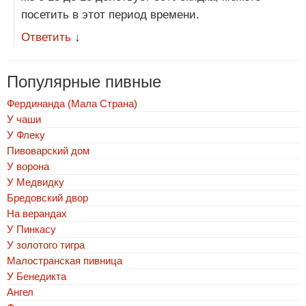
посетить в этот период времени.
Ответить
↓
Популярные пивные
Фердинанда (Мала Страна)
У чаши
У Флеку
Пивоварский дом
У ворона
У Медвидку
Бредовский двор
На верандах
У Пинкасу
У золотого тигра
Малостранская пивница
У Бенедикта
Ангел