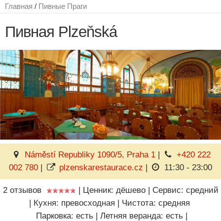
Главная
/
Пивные Праги
Пивная Plzeňská
Náměstí Republiky 1090/5, Praha 1
|
+420 222
002 780
|
plzenskarestaurace.cz
|
11:30 - 23:00
2 отзывов
|
Ценник: дёшево
|
Сервис: средний
|
Кухня: превосходная
|
Чистота: средняя
Парковка: есть
|
Летняя веранда: есть
|