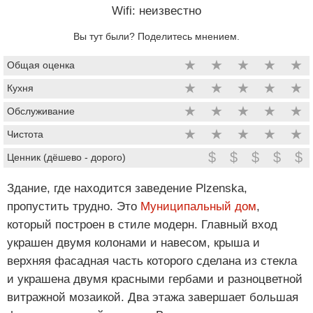
Wifi: неизвестно
Вы тут были? Поделитесь мнением.
★
★
★
★
★
Общая оценка
★
★
★
★
★
Кухня
★
★
★
★
★
Обслуживание
★
★
★
★
★
Чистота
$
$
$
$
$
Ценник (дёшево - дорого)
Здание, где находится заведение Plzenska,
пропустить трудно. Это
Муниципальный дом
,
который построен в стиле модерн. Главный вход
украшен двумя колонами и навесом, крыша и
верхняя фасадная часть которого сделана из стекла
и украшена двумя красными гербами и разноцветной
витражной мозаикой. Два этажа завершает большая