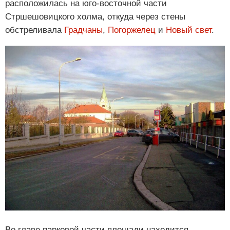
расположилась на юго-восточной части
Стршешовицкого холма, откуда через стены
обстреливала
Градчаны
,
Погоржелец
и
Новый свет
.
Во главе парковой части площади находится