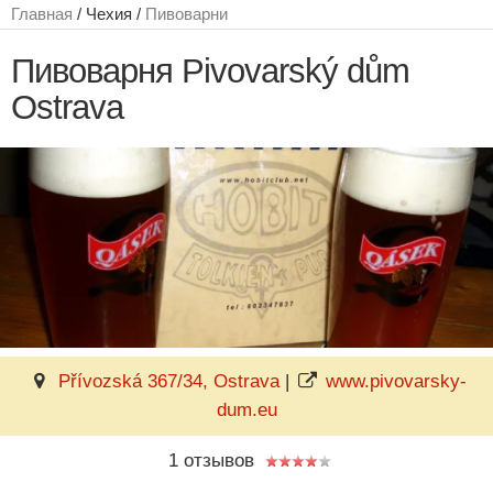
Главная
/ Чехия /
Пивоварни
Пивоварня Pivovarský dům
Ostrava
Přívozská 367/34, Ostrava
|
www.pivovarsky-
dum.eu
1 отзывов