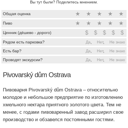
Вы тут были? Поделитесь мнением.
★
★
★
★
★
Общая оценка
★
★
★
★
★
Пиво
$
$
$
$
$
Ценник (дёшево - дорого)
Рядом есть парковка?
Да
,
Нет
,
Не знаю
Есть бар?
Да
,
Нет
,
Не знаю
Проводят экскурсии?
Да
,
Нет
,
Не знаю
Pivovarský dům Ostrava
Пивоварня Pivovarský dům Ostrava – относительно
молодое и небольшое предприятие по изготовлению
хмельного нектара приятного золотого цвета. Тем не
менее, с годами пивоваренный завод расширил свое
производство и обзавелся постоянными гостями.