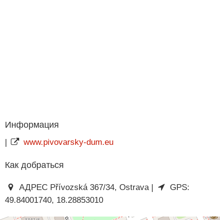
Информация
|
www.pivovarsky-dum.eu
Как добраться
АДРЕС Přívozská 367/34, Ostrava |
GPS:
49.84001740, 18.28853010