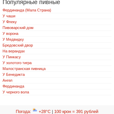
Популярные пивные
Фердинанда (Мала Страна)
У чаши
У Флеку
Пивоварский дом
У ворона
У Медвидку
Бредовский двор
На верандах
У Пинкасу
У золотого тигра
Малостранская пивница
У Бенедикта
Ангел
Фердинанда
У черного вола
Погода
:
+28°C
|
100 крон = 391 рублей