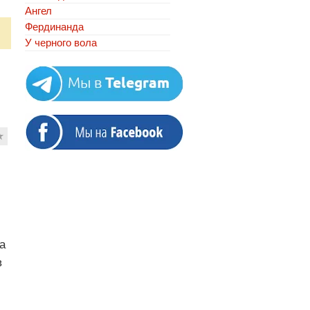
Ангел
Фердинанда
У черного вола
★
а
в