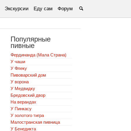
Экскурсии
Еду сам
Форум
Популярные
пивные
Фердинанда (Мала Страна)
У чаши
У Флеку
Пивоварский дом
У ворона
У Медвидку
Бредовский двор
На верандах
У Пинкасу
У золотого тигра
Малостранская пивница
У Бенедикта