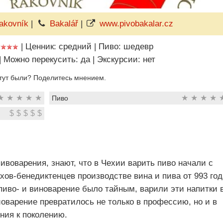
akovník
|
Bakalář
|
www.pivobakalar.cz
|
Ценник: средний
|
Пиво: шедевр
|
Можно перекусить: да
|
Экскурсии: нет
тут были? Поделитесь мнением.
★
★
★
★
★
★
★
★
★
Пиво
$
$
$
$
$
воварения, знают, что в Чехии варить пиво начали с
хов-бенедиктенцев производстве вина и пива от 993 год
 пиво- и виноварение было тайным, варили эти напитки 
иоварение превратилось не только в профессию, но и в
ния к поколению.