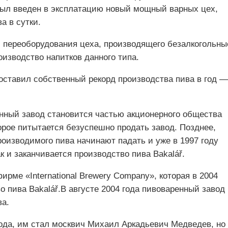
 был введен в эксплатацию новый мощный варных цех,
а в сутки.
и переоборудования цеха, производящего безалкогольны
оизводство напитков данного типа.
оставил собственный рекорд производства пива в год —
енный завод становится частью акционерного общества
торое питытается безуспешно продать завод. Позднее,
роизводимого пива начинают падать и уже в 1997 году
к и заканчивается производство пива Bakalář.
ирме «International Brewery Company», которая в 2004
о пива Bakalář.В августе 2004 года пивоваренный завод
ва.
вода, им стал москвич Михаил Аркадьевич Медведев, но