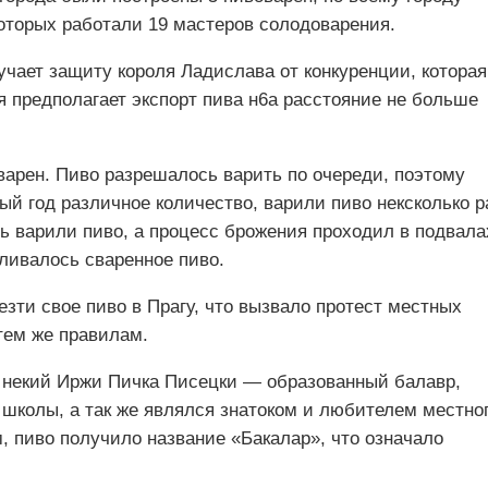
которых работали 19 мастеров солодоварения.
лучает защиту короля Ладислава от конкуренции, которая
ая предполагает экспорт пива н6а расстояние не больше
оварен. Пиво разрешалось варить по очереди, поэтому
й год различное количество, варили пиво нексколько р
шь варили пиво, а процесс брожения проходил в подвала
ливалось сваренное пиво.
зти свое пиво в Прагу, что вызвало протест местных
тем же правилам.
л некий Иржи Пичка Писецки — образованный балавр,
 школы, а так же являлся знатоком и любителем местно
м, пиво получило название «Бакалар», что означало