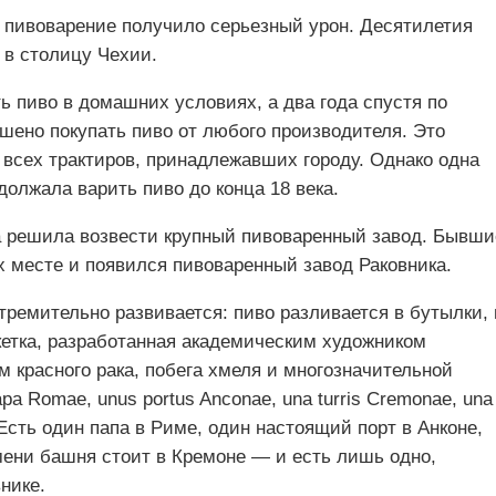
я пивоварение получило серьезный урон. Десятилетия
 в столицу Чехии.
ь пиво в домашних условиях, а два года спустя по
шено покупать пиво от любого производителя. Это
 всех трактиров, принадлежавших городу. Однако одна
олжала варить пиво до конца 18 века.
а решила возвести крупный пивоваренный завод. Бывши
х месте и появился пивоваренный завод Раковника.
тремительно развивается: пиво разливается в бутылки, 
кетка, разработанная академическим художником
 красного рака, побега хмеля и многозначительной
a Romae, unus portus Anconae, una turris Cremonae, una
«Есть один папа в Риме, один настоящий порт в Анконе,
мени башня стоит в Кремоне — и есть лишь одно,
нике.