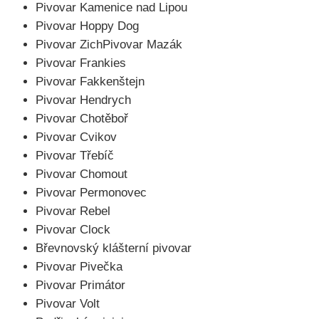
Pivovar Kamenice nad Lipou
Pivovar Hoppy Dog
Pivovar ZichPivovar Mazák
Pivovar Frankies
Pivovar Fakkenštejn
Pivovar Hendrych
Pivovar Chotěboř
Pivovar Cvikov
Pivovar Třebíč
Pivovar Chomout
Pivovar Permonovec
Pivovar Rebel
Pivovar Clock
Břevnovský klášterní pivovar
Pivovar Pivečka
Pivovar Primátor
Pivovar Volt