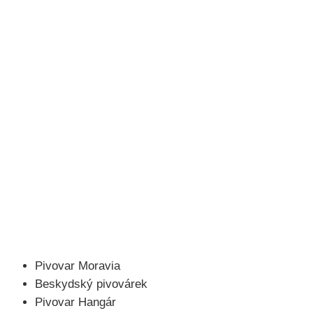
Pivovar Moravia
Beskydský pivovárek
Pivovar Hangár