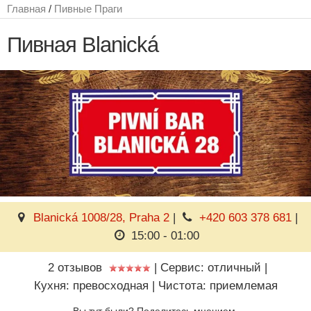
Главная
/
Пивные Праги
Пивная Blanická
Blanická 1008/28, Praha 2
|
+420 603 378 681
|
15:00 - 01:00
2 отзывов
|
Сервис: отличный
|
Кухня: превосходная
|
Чистота: приемлемая
Вы тут были? Поделитесь мнением.