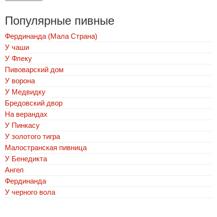
Популярные пивные
Фердинанда (Мала Страна)
У чаши
У Флеку
Пивоварский дом
У ворона
У Медвидку
Бредовский двор
На верандах
У Пинкасу
У золотого тигра
Малостранская пивница
У Бенедикта
Ангел
Фердинанда
У черного вола