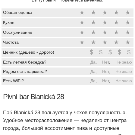
★
★
★
★
★
Общая оценка
★
★
★
★
★
Кухня
★
★
★
★
★
Обслуживание
★
★
★
★
★
Чистота
$
$
$
$
$
Ценник (дёшево - дорого)
Есть летняя беседка?
Да
,
Нет
,
Не знаю
Рядом есть парковка?
Да
,
Нет
,
Не знаю
Есть WiFi?
Да
,
Нет
,
Не знаю
Pivní bar Blanická 28
Паб Blanická 28 пользуется у чехов популярностью.
Удобное месторасположение — недалеко от центра
города, большой ассортимент пива и доступные