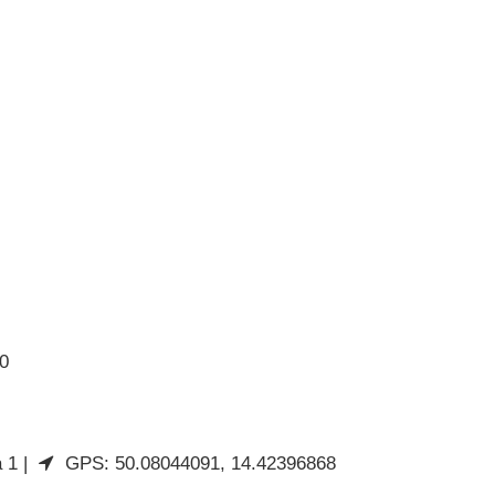
0
 1 |
GPS: 50.08044091, 14.42396868