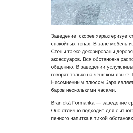
Заведение скорее характеризуетс
спокойных тонах. В зале мебель и
Стены также декорированы деревя
аксессуаров. Вся обстановка расп
общению. В заведении услужливы
говорят только на чешском языке.
Несомненным плюсом бара являет
баров несколькими часами.
Branická Formanka — заведение с
Оно отлично подходит для сытного
пенного напитка в тихой обстанов