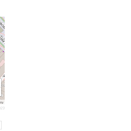
.ru
023