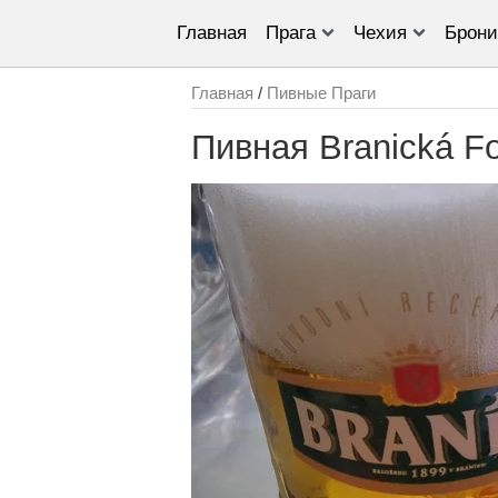
Главная
Прага
Чехия
Брони
Главная
/
Пивные Праги
Пивная Branická F