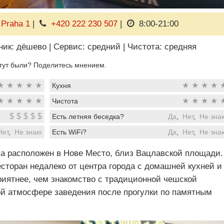
 Praha 1
|
+420 222 230 507
|
8:00-21:00
ник: дёшево
|
Сервис: средний
|
Чистота: средняя
тут были? Поделитесь мнением.
★
★
★
★
★
★
★
★
★
Кухня
★
★
★
★
★
★
★
★
★
Чистота
$
$
$
$
$
Есть летняя беседка?
Да
,
Нет
,
Не зна
Нет
,
Не знаю
Есть WiFi?
Да
,
Нет
,
Не зна
ka расположен в Нове Место, близ Вацлавской площади.
сторан недалеко от центра города с домашней кухней и
риятнее, чем знакомство с традиционной чешской
ой атмосфере заведения после прогулки по памятным