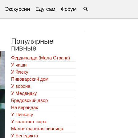
Экскурсии
Еду сам
Форум
Популярные
пивные
Фердинанда (Мала Страна)
У чаши
У Флеку
Пивоварский дом
У ворона
У Медвидку
Бредовский двор
На верандах
У Пинкасу
У золотого тигра
Малостранская пивница
У Бенедикта