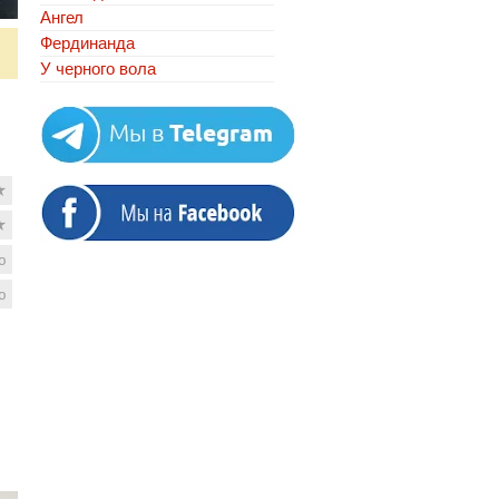
Ангел
Фердинанда
У черного вола
★
★
ю
ю