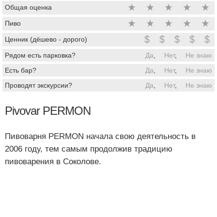
★
★
★
★
★
Общая оценка
★
★
★
★
★
Пиво
$
$
$
$
$
Ценник (дёшево - дорого)
Рядом есть парковка?
Да
,
Нет
,
Не знаю
Есть бар?
Да
,
Нет
,
Не знаю
Проводят экскурсии?
Да
,
Нет
,
Не знаю
Pivovar PERMON
Пивоварня PERMON начала свою деятельность в
2006 году, тем самым продолжив традицию
пивоварения в Соколове.