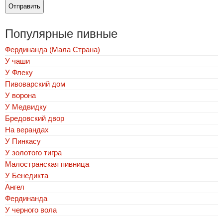
Популярные пивные
Фердинанда (Мала Страна)
У чаши
У Флеку
Пивоварский дом
У ворона
У Медвидку
Бредовский двор
На верандах
У Пинкасу
У золотого тигра
Малостранская пивница
У Бенедикта
Ангел
Фердинанда
У черного вола