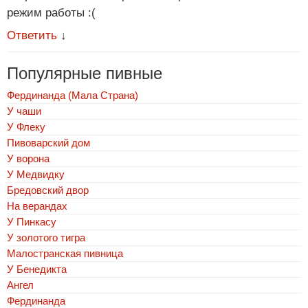
режим работы :(
Ответить
↓
Популярные пивные
Фердинанда (Мала Страна)
У чаши
У Флеку
Пивоварский дом
У ворона
У Медвидку
Бредовский двор
На верандах
У Пинкасу
У золотого тигра
Малостранская пивница
У Бенедикта
Ангел
Фердинанда