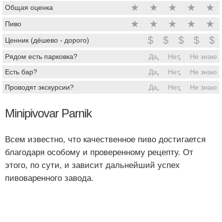
★
★
★
★
★
Общая оценка
★
★
★
★
★
Пиво
$
$
$
$
$
Ценник (дёшево - дорого)
Рядом есть парковка?
Да
,
Нет
,
Не знаю
Есть бар?
Да
,
Нет
,
Не знаю
Проводят экскурсии?
Да
,
Нет
,
Не знаю
Minipivovar Parnik
Всем известно, что качественное пиво достигается
благодаря особому и проверенному рецепту. От
этого, по сути, и зависит дальнейший успех
пивоваренного завода.