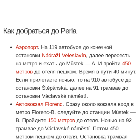
Как добраться до Perla
Аэропорт
. На 119 автобусе до конечной
остановки
Nádraží Veleslavín
, далее пересесть
на метро и ехать до Můstek — A. И пройти
450
метров
до отеля пешком. Время в пути 40 минут.
Если прилетаете ночью, то на 910 автобусе до
остановки Štěpánská, далее на 91 трамвае до
остановки Václavské náměstí.
Автовокзал Florenc
. Сразу около вокзала вход в
метро Florenc-В, следуйте до станции Můstek —
B. Пройдите
150 метров
до отеля. Ночью на 92
трамвае до Václavské náměstí. Потом 450
метром пешком до отеля. Остановка трамвая