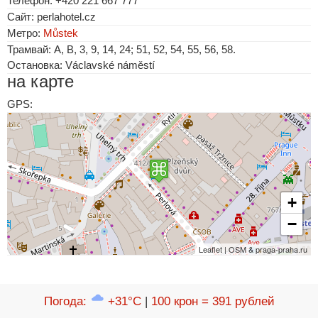
Телефон: +420 221 667 777
Сайт: perlahotel.cz
Метро:
Můstek
Трамвай: A, B, 3, 9, 14, 24; 51, 52, 54, 55, 56, 58.
Остановка: Václavské náměstí
на карте
GPS:
+
−
Leaflet | OSM & praga-praha.ru
Погода
:
+31°C
|
100 крон = 391 рублей