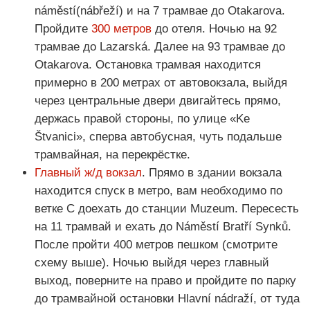
náměstí(nábřeží) и на 7 трамвае до Otakarova.
Пройдите
300 метров
до отеля. Ночью на 92
трамвае до Lazarská. Далее на 93 трамвае до
Otakarova. Остановка трамвая находится
примерно в 200 метрах от автовокзала, выйдя
через центральные двери двигайтесь прямо,
держась правой стороны, по улице «Ke
Štvanici», сперва автобусная, чуть подальше
трамвайная, на перекрёстке.
Главный ж/д вокзал
. Прямо в здании вокзала
находится спуск в метро, вам необходимо по
ветке С доехать до станции Muzeum. Пересесть
на 11 трамвай и ехать до Náměstí Bratří Synků.
После пройти 400 метров пешком (смотрите
схему выше). Ночью выйдя через главный
выход, поверните на право и пройдите по парку
до трамвайной остановки Hlavní nádraží, от туда