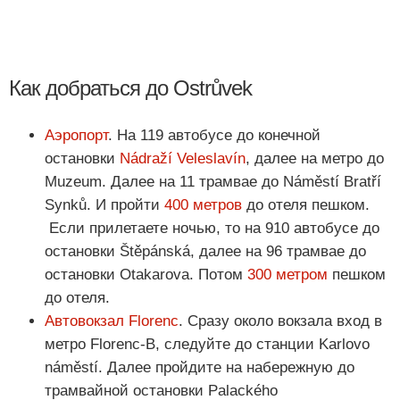
Как добраться до Ostrůvek
Аэропорт
. На 119 автобусе до конечной
остановки
Nádraží Veleslavín
, далее на метро до
Muzeum. Далее на 11 трамвае до Náměstí Bratří
Synků. И пройти
400 метров
до отеля пешком.
Если прилетаете ночью, то на 910 автобусе до
остановки Štěpánská, далее на 96 трамвае до
остановки Otakarova. Потом
300 метром
пешком
до отеля.
Автовокзал Florenc
. Сразу около вокзала вход в
метро Florenc-В, следуйте до станции Karlovo
náměstí. Далее пройдите на набережную до
трамвайной остановки Palackého