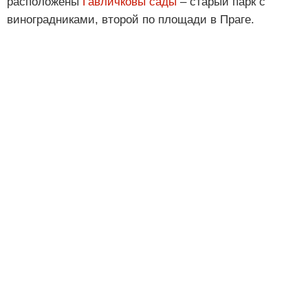
расположены
Гавличковы сады
– старый парк с
виноградниками, второй по площади в Праге.