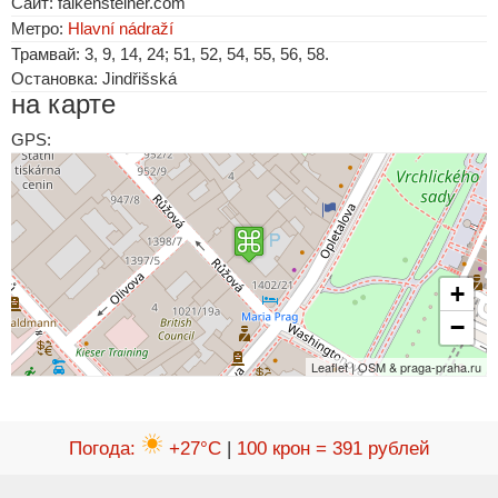
Сайт: falkensteiner.com
Метро:
Hlavní nádraží
Трамвай: 3, 9, 14, 24; 51, 52, 54, 55, 56, 58.
Остановка: Jindřišská
на карте
GPS:
+
−
Leaflet | OSM & praga-praha.ru
Погода
:
+27°C
|
100 крон = 391 рублей