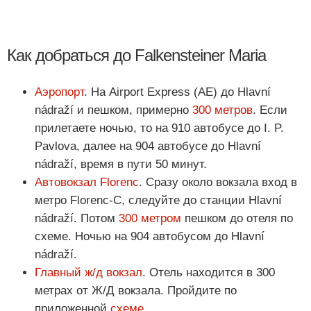
Как добраться до Falkensteiner Maria
Аэропорт
. На Airport Express (AE) до Hlavní
nádraží и пешком, примерно
300 метров
. Если
прилетаете ночью, то на 910 автобусе до I. P.
Pavlova, далее на 904 автобусе до Hlavní
nádraží, время в пути 50 минут.
Автовокзал Florenc
. Сразу около вокзала вход в
метро Florenc-С, следуйте до станции Hlavní
nádraží. Потом
300 метром
пешком до отеля по
схеме. Ночью на 904 автобусом до Hlavní
nádraží.
Главный ж/д вокзал
. Отель находится в 300
метрах от Ж/Д вокзала. Пройдите по
приложенной
схеме
.