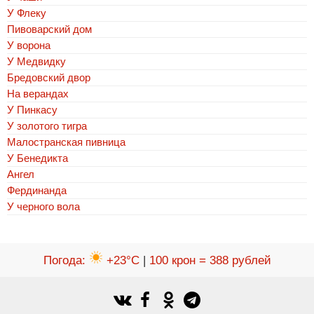
У Флеку
Пивоварский дом
У ворона
У Медвидку
Бредовский двор
На верандах
У Пинкасу
У золотого тигра
Малостранская пивница
У Бенедикта
Ангел
Фердинанда
У черного вола
Погода
:
+23°C
|
100 крон = 388 рублей