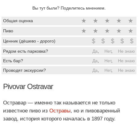
Вы тут были? Поделитесь мнением.
★
★
★
★
★
Общая оценка
★
★
★
★
★
Пиво
$
$
$
$
$
Ценник (дёшево - дорого)
Рядом есть парковка?
Да
,
Нет
,
Не знаю
Есть бар?
Да
,
Нет
,
Не знаю
Проводят экскурсии?
Да
,
Нет
,
Не знаю
Pivovar Ostravar
Остравар — именно так называется не только
известное пиво из
Остравы
, но и пивоваренный
завод, история которого началась в 1897 году.