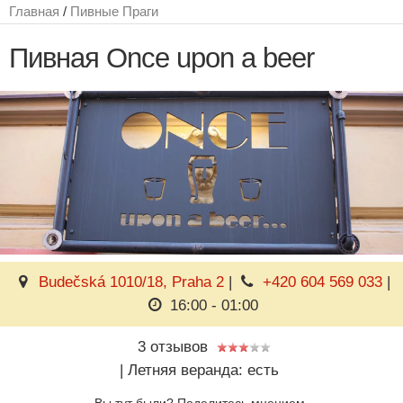
Главная
/
Пивные Праги
Пивная Once upon a beer
Budečská 1010/18, Praha 2
|
+420 604 569 033
|
16:00 - 01:00
3 отзывов
|
Летняя веранда: есть
Вы тут были? Поделитесь мнением.