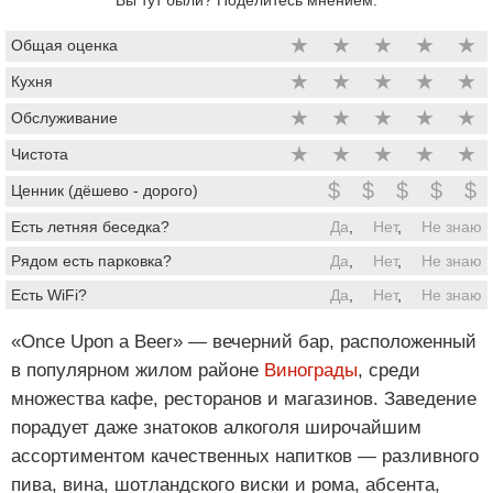
★
★
★
★
★
Общая оценка
★
★
★
★
★
Кухня
★
★
★
★
★
Обслуживание
★
★
★
★
★
Чистота
$
$
$
$
$
Ценник (дёшево - дорого)
Есть летняя беседка?
Да
,
Нет
,
Не знаю
Рядом есть парковка?
Да
,
Нет
,
Не знаю
Есть WiFi?
Да
,
Нет
,
Не знаю
«Once Upon a Beer» — вечерний бар, расположенный
в популярном жилом районе
Винограды
, среди
множества кафе, ресторанов и магазинов. Заведение
порадует даже знатоков алкоголя широчайшим
ассортиментом качественных напитков — разливного
пива, вина, шотландского виски и рома, абсента,