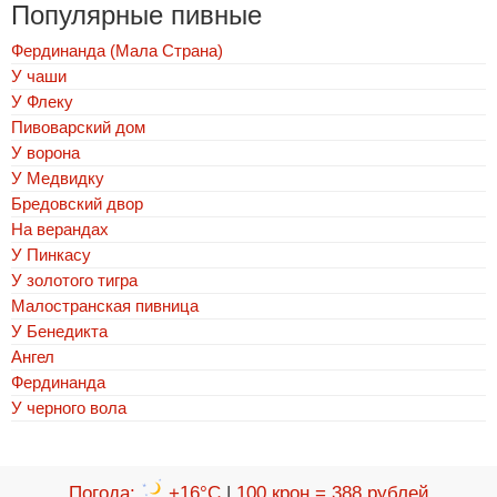
Популярные пивные
Фердинанда (Мала Страна)
У чаши
У Флеку
Пивоварский дом
У ворона
У Медвидку
Бредовский двор
На верандах
У Пинкасу
У золотого тигра
Малостранская пивница
У Бенедикта
Ангел
Фердинанда
У черного вола
Погода
:
+16°C
|
100 крон = 388 рублей