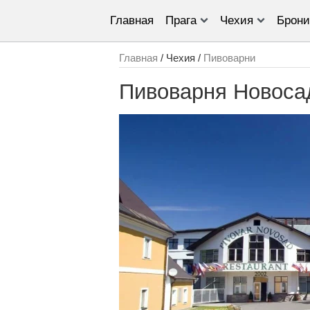
Главная
Прага
Чехия
Брони
Главная
/ Чехия /
Пивоварни
Пивоварня Новосад