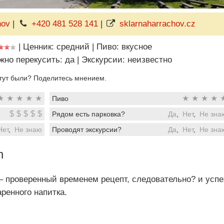
hov
|
+420 481 528 141
|
sklarnaharrachov.cz
|
Ценник: средний
|
Пиво: вкусное
жно перекусить: да
|
Экскурсии: неизвестно
тут были? Поделитесь мнением.
★
★
★
★
★
★
★
★
★
Пиво
$
$
$
$
$
Рядом есть парковка?
Да
,
Нет
,
Не зна
Нет
,
Не знаю
Проводят экскурсии?
Да
,
Нет
,
Не зна
n
а – проверенный временем рецепт, следовательно? и успе
аренного напитка.