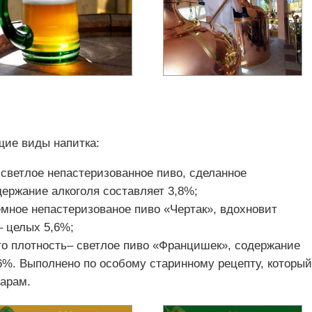
ие виды напитка:
 – светлое непастеризованное пиво, сделанное
ержание алкоголя составляет 3,8%;
тёмное непастеризованое пиво «Чертак», вдохновит
– целых 5,6%;
2 это плотность– светлое пиво «Францишек», содержание
,6%. Выполнено по особому старинному рецепту, который
варам.