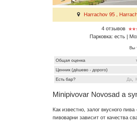
Harrachov 95 , Harrac
4 отзывов
Парковка: есть
|
Мо
Вы 
Общая оценка
Ценник (дёшево - дорого)
Есть бар?
Да
,
Minipivovar Novosad a sy
Как известно, залог вкусного пив
пивоварни зависит от качества св