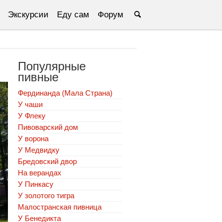
Экскурсии
Еду сам
Форум
Популярные
пивные
Фердинанда (Мала Страна)
У чаши
У Флеку
Пивоварский дом
У ворона
У Медвидку
Бредовский двор
На верандах
У Пинкасу
У золотого тигра
Малостранская пивница
У Бенедикта