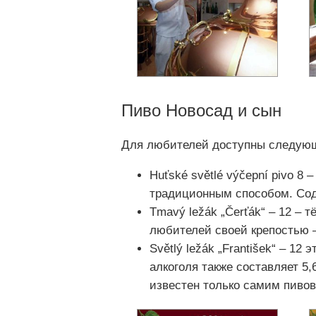
Пиво Новосад и сын
Для любителей доступны следующ
Huťské světlé výčepní pivo 8
традиционным способом. Сод
Tmavý ležák „Čerťák“ – 12 – 
любителей своей крепостью 
Světlý ležák „František“ – 1
алкоголя также составляет 5
известен только самим пиво