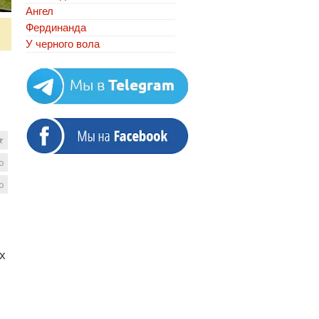
Ангел
Фердинанда
У черного вола
★
ю
ю
х