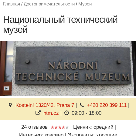
Главная
/
Достопримечательности
/
Музеи
Национальный технический
музей
Kostelní 1320/42, Praha 7
|
+420 220 399 111
|
ntm.cz
|
09:00 - 18:00
24 отзывов
|
Ценник: средний
|
Интерьер: красиво
|
Экспонаты: хорошие