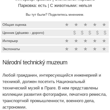
Парковка: есть
|
C животными: нельзя
Вы тут были? Поделитесь мнением.
★
★
★
★
★
Общая оценка
$
$
$
$
$
Ценник (дёшево - дорого)
★
★
★
★
★
Интерьер
★
★
★
★
★
Экспонаты
Národní technický muzeum
Любой гражданин, интересующийся инженерией и
техникой, должен посетить Национальный
технический музей в Праге. В нем представлены
коллекции развития фотографии, печатного ремесла,
транспортной промышленности, военного дела,
астрономии.